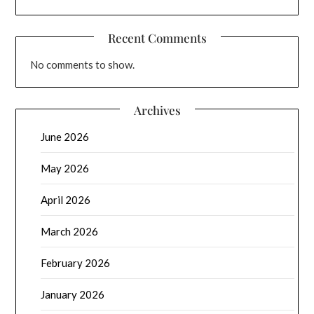
Recent Comments
No comments to show.
Archives
June 2026
May 2026
April 2026
March 2026
February 2026
January 2026