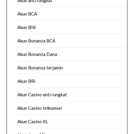
Akun anti rungkat
Akun BCA
Akun BNI
Akun Bonanza BCA
Akun Bonanza Dana
Akun Bonanza terjamin
Akun BRI
Akun Casino anti rungkat
Akun Casino telkomsel
Akun Casino XL