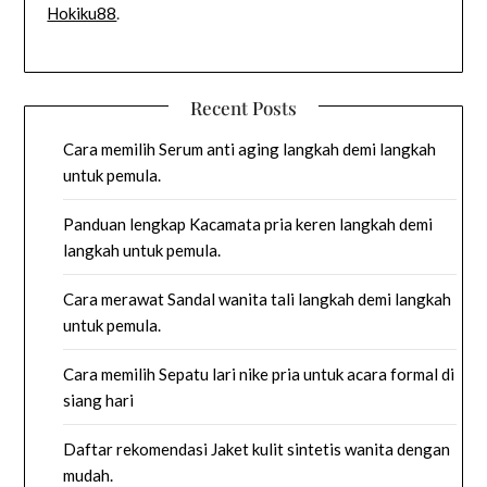
Hokiku88
.
Recent Posts
Cara memilih Serum anti aging langkah demi langkah
untuk pemula.
Panduan lengkap Kacamata pria keren langkah demi
langkah untuk pemula.
Cara merawat Sandal wanita tali langkah demi langkah
untuk pemula.
Cara memilih Sepatu lari nike pria untuk acara formal di
siang hari
Daftar rekomendasi Jaket kulit sintetis wanita dengan
mudah.