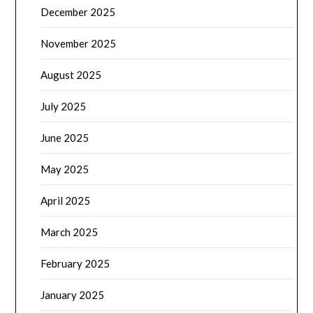
December 2025
November 2025
August 2025
July 2025
June 2025
May 2025
April 2025
March 2025
February 2025
January 2025