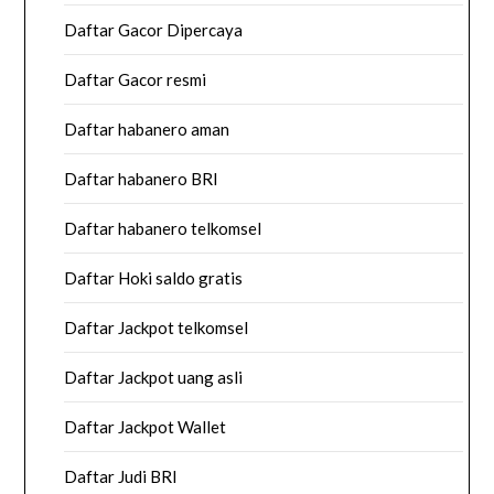
Daftar Gacor Dipercaya
Daftar Gacor resmi
Daftar habanero aman
Daftar habanero BRI
Daftar habanero telkomsel
Daftar Hoki saldo gratis
Daftar Jackpot telkomsel
Daftar Jackpot uang asli
Daftar Jackpot Wallet
Daftar Judi BRI