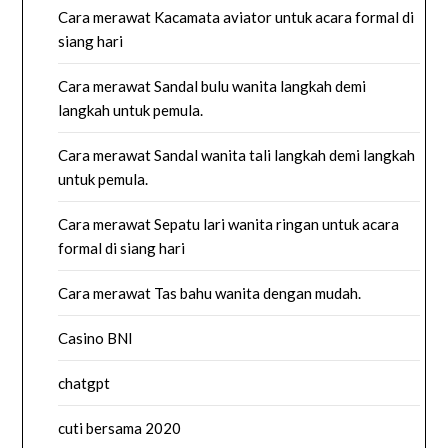
Cara merawat Kacamata aviator untuk acara formal di
siang hari
Cara merawat Sandal bulu wanita langkah demi
langkah untuk pemula.
Cara merawat Sandal wanita tali langkah demi langkah
untuk pemula.
Cara merawat Sepatu lari wanita ringan untuk acara
formal di siang hari
Cara merawat Tas bahu wanita dengan mudah.
Casino BNI
chatgpt
cuti bersama 2020