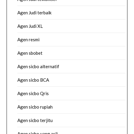
Agen Judi terbaik
Agen Judi XL
Agen resmi
Agen sbobet
Agen sicbo alternatif
Agen sicbo BCA
Agen sicbo Qris
Agen sicbo rupiah
Agen sicbo terjitu
Agen sicbo uang asli