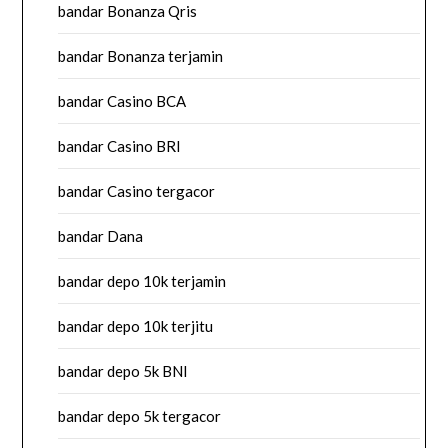
bandar Bonanza Qris
bandar Bonanza terjamin
bandar Casino BCA
bandar Casino BRI
bandar Casino tergacor
bandar Dana
bandar depo 10k terjamin
bandar depo 10k terjitu
bandar depo 5k BNI
bandar depo 5k tergacor