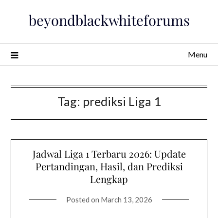
Skip
beyondblackwhiteforums
to
content
Menu
Tag:
prediksi Liga 1
Jadwal Liga 1 Terbaru 2026: Update
Pertandingan, Hasil, dan Prediksi
Lengkap
Posted on
March 13, 2026