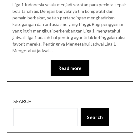
Liga 1 Indonesia selalu menjadi sorotan para pecinta sepak
bola tanah air. Dengan banyaknya tim kompetitif dan
pemain berbakat, setiap pertandingan menghadirkan
ketegangan dan antusiasme yang tinggi. Bagi penggemar
yang ingin mengikuti perkembangan Liga 1, mengetahui
jadwal Liga 1 adalah hal penting agar tidak ketinggalan aksi
favorit mereka. Pentingnya Mengetahui Jadwal Liga 1
Mengetahui jadwal…
Read more
SEARCH
Search