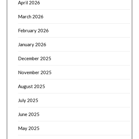
April 2026
March 2026
February 2026
January 2026
December 2025
November 2025
August 2025
July 2025
June 2025
May 2025