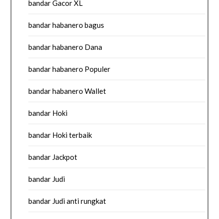
bandar Gacor XL
bandar habanero bagus
bandar habanero Dana
bandar habanero Populer
bandar habanero Wallet
bandar Hoki
bandar Hoki terbaik
bandar Jackpot
bandar Judi
bandar Judi anti rungkat