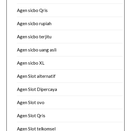
Agen sicbo Qris
Agen sicbo rupiah
Agen sicbo terjitu
Agen sicbo uang asli
Agen sicbo XL
Agen Slot alternatif
Agen Slot Dipercaya
Agen Slot ovo
Agen Slot Qris
Agen Slot telkomsel