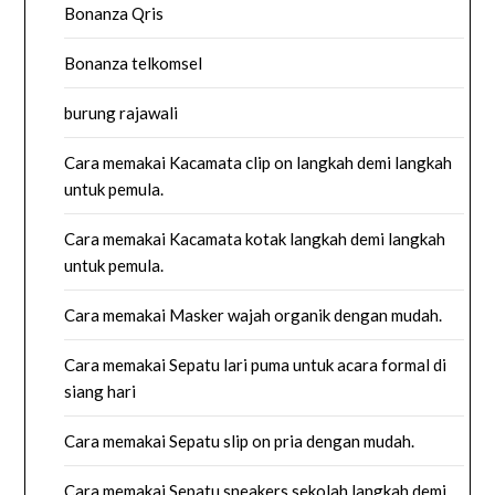
Bonanza Qris
Bonanza telkomsel
burung rajawali
Cara memakai Kacamata clip on langkah demi langkah
untuk pemula.
Cara memakai Kacamata kotak langkah demi langkah
untuk pemula.
Cara memakai Masker wajah organik dengan mudah.
Cara memakai Sepatu lari puma untuk acara formal di
siang hari
Cara memakai Sepatu slip on pria dengan mudah.
Cara memakai Sepatu sneakers sekolah langkah demi