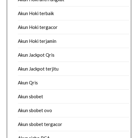
Akun Hoki terbaik
Akun Hoki tergacor
Akun Hoki terjamin
Akun Jackpot Qris
Akun Jackpot terjitu
Akun Qris
Akun sbobet
Akun sbobet ovo
Akun sbobet tergacor