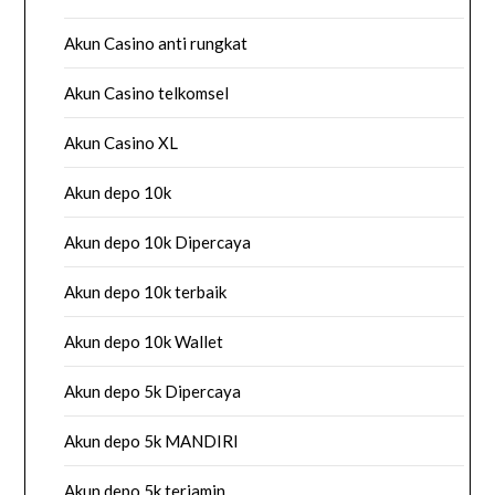
Akun Casino anti rungkat
Akun Casino telkomsel
Akun Casino XL
Akun depo 10k
Akun depo 10k Dipercaya
Akun depo 10k terbaik
Akun depo 10k Wallet
Akun depo 5k Dipercaya
Akun depo 5k MANDIRI
Akun depo 5k terjamin