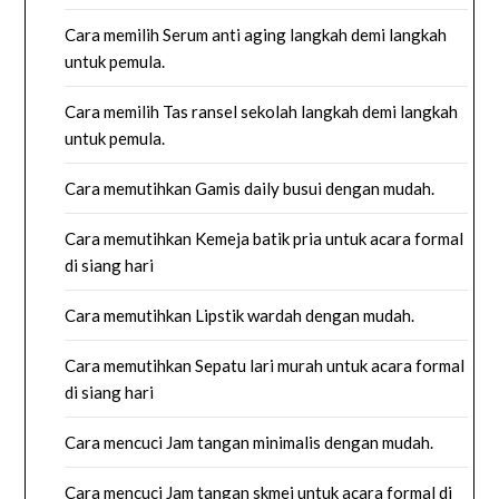
Cara memilih Serum anti aging langkah demi langkah
untuk pemula.
Cara memilih Tas ransel sekolah langkah demi langkah
untuk pemula.
Cara memutihkan Gamis daily busui dengan mudah.
Cara memutihkan Kemeja batik pria untuk acara formal
di siang hari
Cara memutihkan Lipstik wardah dengan mudah.
Cara memutihkan Sepatu lari murah untuk acara formal
di siang hari
Cara mencuci Jam tangan minimalis dengan mudah.
Cara mencuci Jam tangan skmei untuk acara formal di