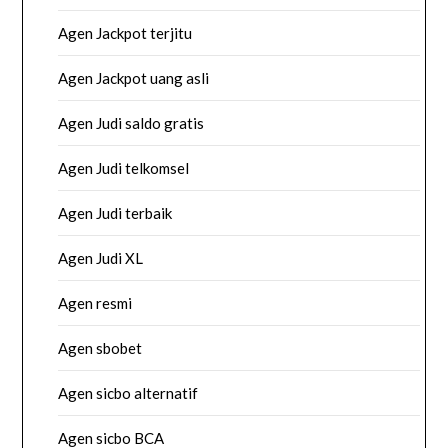
Agen Jackpot terjitu
Agen Jackpot uang asli
Agen Judi saldo gratis
Agen Judi telkomsel
Agen Judi terbaik
Agen Judi XL
Agen resmi
Agen sbobet
Agen sicbo alternatif
Agen sicbo BCA