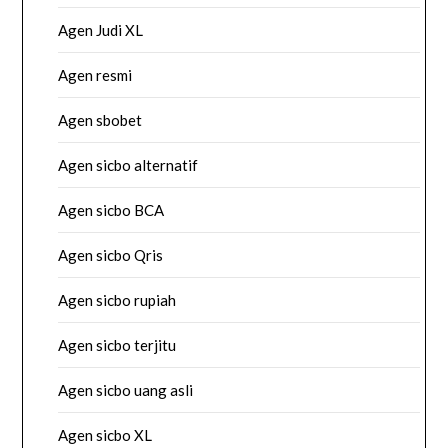
Agen Judi XL
Agen resmi
Agen sbobet
Agen sicbo alternatif
Agen sicbo BCA
Agen sicbo Qris
Agen sicbo rupiah
Agen sicbo terjitu
Agen sicbo uang asli
Agen sicbo XL