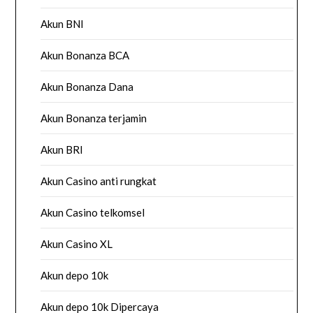
Akun BNI
Akun Bonanza BCA
Akun Bonanza Dana
Akun Bonanza terjamin
Akun BRI
Akun Casino anti rungkat
Akun Casino telkomsel
Akun Casino XL
Akun depo 10k
Akun depo 10k Dipercaya