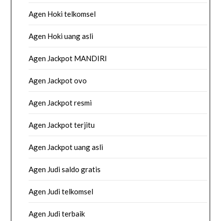
Agen Hoki telkomsel
Agen Hoki uang asli
Agen Jackpot MANDIRI
Agen Jackpot ovo
Agen Jackpot resmi
Agen Jackpot terjitu
Agen Jackpot uang asli
Agen Judi saldo gratis
Agen Judi telkomsel
Agen Judi terbaik