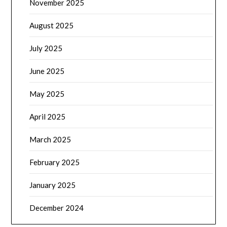
November 2025
August 2025
July 2025
June 2025
May 2025
April 2025
March 2025
February 2025
January 2025
December 2024