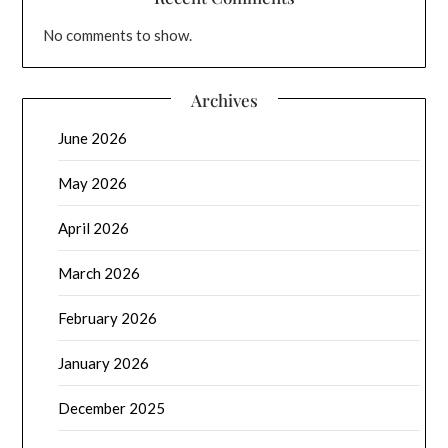
No comments to show.
Archives
June 2026
May 2026
April 2026
March 2026
February 2026
January 2026
December 2025