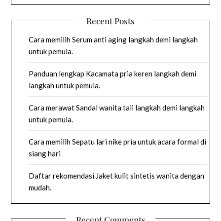
Recent Posts
Cara memilih Serum anti aging langkah demi langkah
untuk pemula.
Panduan lengkap Kacamata pria keren langkah demi
langkah untuk pemula.
Cara merawat Sandal wanita tali langkah demi langkah
untuk pemula.
Cara memilih Sepatu lari nike pria untuk acara formal di
siang hari
Daftar rekomendasi Jaket kulit sintetis wanita dengan
mudah.
Recent Comments