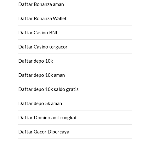
Daftar Bonanza aman
Daftar Bonanza Wallet
Daftar Casino BNI
Daftar Casino tergacor
Daftar depo 10k
Daftar depo 10k aman
Daftar depo 10k saldo gratis
Daftar depo 5k aman
Daftar Domino anti rungkat
Daftar Gacor Dipercaya