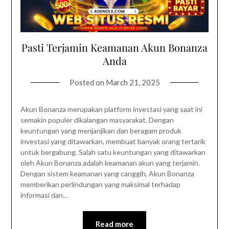
Pasti Terjamin Keamanan Akun Bonanza
Anda
Posted on
March 21, 2025
Akun Bonanza merupakan platform investasi yang saat ini
semakin populer dikalangan masyarakat. Dengan
keuntungan yang menjanjikan dan beragam produk
investasi yang ditawarkan, membuat banyak orang tertarik
untuk bergabung. Salah satu keuntungan yang ditawarkan
oleh Akun Bonanza adalah keamanan akun yang terjamin.
Dengan sistem keamanan yang canggih, Akun Bonanza
memberikan perlindungan yang maksimal terhadap
informasi dan…
Read more