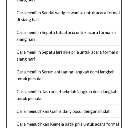
Cara memilih Sandal wedges wanita untuk acara formal
di siang hari
Cara memilih Sepatu futsal pria untuk acara formal di
siang hari
Cara memilih Sepatu lari nike pria untuk acara formal di
siang hari
Cara memilih Serum anti aging langkah demi langkah
untuk pemula.
Cara memilih Tas ransel sekolah langkah demi langkah
untuk pemula.
Cara memutihkan Gamis daily busui dengan mudah.
Cara memutihkan Kemeja batik pria untuk acara formal