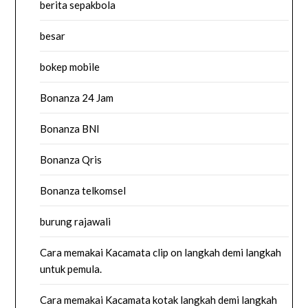
berita sepakbola
besar
bokep mobile
Bonanza 24 Jam
Bonanza BNI
Bonanza Qris
Bonanza telkomsel
burung rajawali
Cara memakai Kacamata clip on langkah demi langkah
untuk pemula.
Cara memakai Kacamata kotak langkah demi langkah