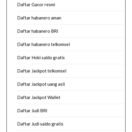
Daftar Gacor resmi
Daftar habanero aman
Daftar habanero BRI
Daftar habanero telkomsel
Daftar Hoki saldo gratis
Daftar Jackpot telkomsel
Daftar Jackpot uang asli
Daftar Jackpot Wallet
Daftar Judi BRI
Daftar Judi saldo gratis