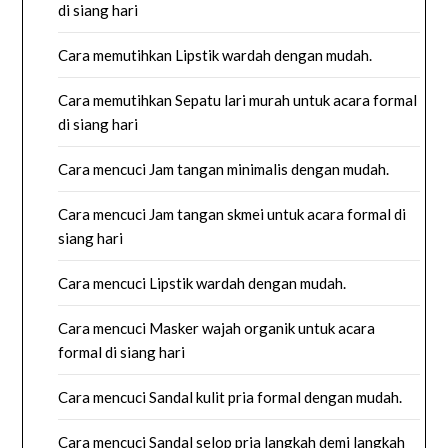
di siang hari
Cara memutihkan Lipstik wardah dengan mudah.
Cara memutihkan Sepatu lari murah untuk acara formal
di siang hari
Cara mencuci Jam tangan minimalis dengan mudah.
Cara mencuci Jam tangan skmei untuk acara formal di
siang hari
Cara mencuci Lipstik wardah dengan mudah.
Cara mencuci Masker wajah organik untuk acara
formal di siang hari
Cara mencuci Sandal kulit pria formal dengan mudah.
Cara mencuci Sandal selop pria langkah demi langkah