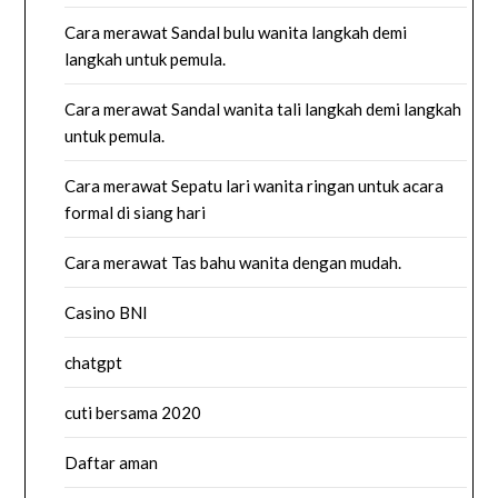
Cara merawat Sandal bulu wanita langkah demi
langkah untuk pemula.
Cara merawat Sandal wanita tali langkah demi langkah
untuk pemula.
Cara merawat Sepatu lari wanita ringan untuk acara
formal di siang hari
Cara merawat Tas bahu wanita dengan mudah.
Casino BNI
chatgpt
cuti bersama 2020
Daftar aman