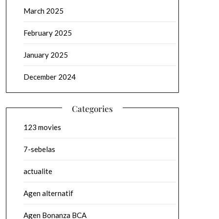
March 2025
February 2025
January 2025
December 2024
Categories
123 movies
7-sebelas
actualite
Agen alternatif
Agen Bonanza BCA