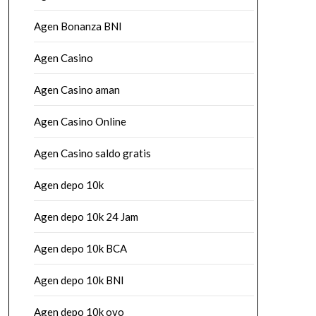
Agen Bonanza BNI
Agen Casino
Agen Casino aman
Agen Casino Online
Agen Casino saldo gratis
Agen depo 10k
Agen depo 10k 24 Jam
Agen depo 10k BCA
Agen depo 10k BNI
Agen depo 10k ovo