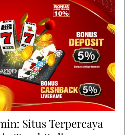
min: Situs Terpercaya