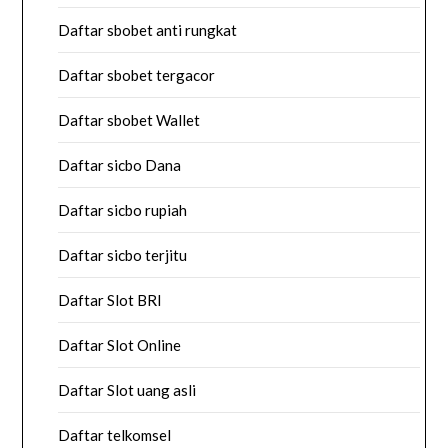
Daftar sbobet anti rungkat
Daftar sbobet tergacor
Daftar sbobet Wallet
Daftar sicbo Dana
Daftar sicbo rupiah
Daftar sicbo terjitu
Daftar Slot BRI
Daftar Slot Online
Daftar Slot uang asli
Daftar telkomsel