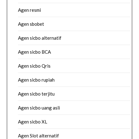
Agen resmi
Agen sbobet
Agen sicbo alternatif
Agen sicbo BCA
Agen sicbo Qris
Agen sicbo rupiah
Agen sicbo terjitu
Agen sicbo uang asli
Agen sicbo XL
Agen Slot alternatif