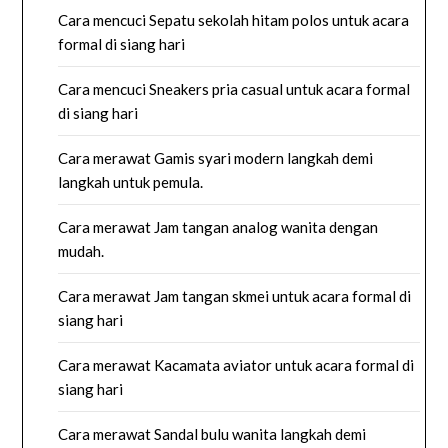
Cara mencuci Sepatu sekolah hitam polos untuk acara
formal di siang hari
Cara mencuci Sneakers pria casual untuk acara formal
di siang hari
Cara merawat Gamis syari modern langkah demi
langkah untuk pemula.
Cara merawat Jam tangan analog wanita dengan
mudah.
Cara merawat Jam tangan skmei untuk acara formal di
siang hari
Cara merawat Kacamata aviator untuk acara formal di
siang hari
Cara merawat Sandal bulu wanita langkah demi