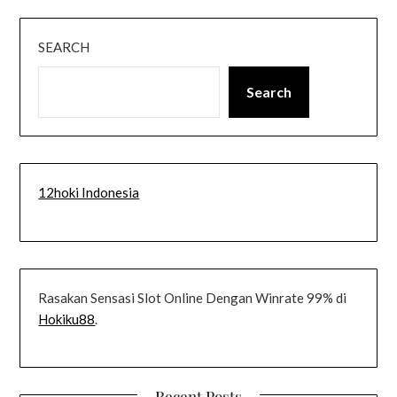
SEARCH
Search
12hoki Indonesia
Rasakan Sensasi Slot Online Dengan Winrate 99% di
Hokiku88
.
Recent Posts