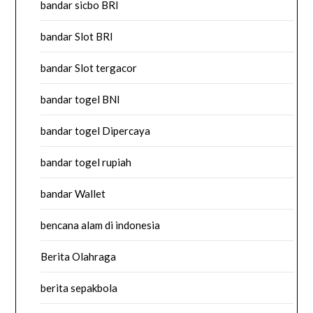
bandar sicbo BRI
bandar Slot BRI
bandar Slot tergacor
bandar togel BNI
bandar togel Dipercaya
bandar togel rupiah
bandar Wallet
bencana alam di indonesia
Berita Olahraga
berita sepakbola