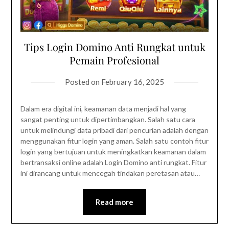
Tips Login Domino Anti Rungkat untuk
Pemain Profesional
Posted on
February 16, 2025
Dalam era digital ini, keamanan data menjadi hal yang
sangat penting untuk dipertimbangkan. Salah satu cara
untuk melindungi data pribadi dari pencurian adalah dengan
menggunakan fitur login yang aman. Salah satu contoh fitur
login yang bertujuan untuk meningkatkan keamanan dalam
bertransaksi online adalah Login Domino anti rungkat. Fitur
ini dirancang untuk mencegah tindakan peretasan atau…
Read more