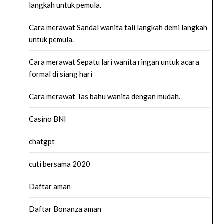
langkah untuk pemula.
Cara merawat Sandal wanita tali langkah demi langkah
untuk pemula.
Cara merawat Sepatu lari wanita ringan untuk acara
formal di siang hari
Cara merawat Tas bahu wanita dengan mudah.
Casino BNI
chatgpt
cuti bersama 2020
Daftar aman
Daftar Bonanza aman