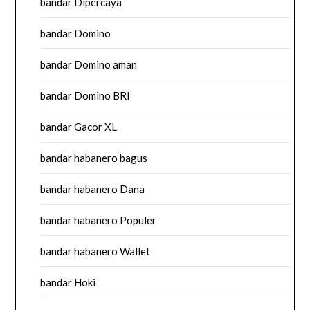
bandar Dipercaya
bandar Domino
bandar Domino aman
bandar Domino BRI
bandar Gacor XL
bandar habanero bagus
bandar habanero Dana
bandar habanero Populer
bandar habanero Wallet
bandar Hoki