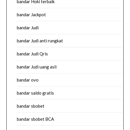
bandar Hoki terbaik
bandar Jackpot
bandar Judi
bandar Judi anti rungkat
bandar Judi Qris
bandar Judi uang asli
bandar ovo
bandar saldo gratis
bandar sbobet
bandar sbobet BCA