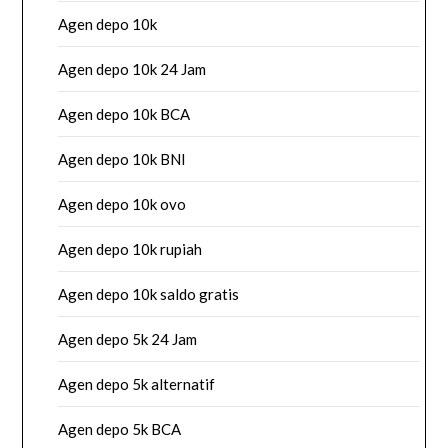
Agen depo 10k
Agen depo 10k 24 Jam
Agen depo 10k BCA
Agen depo 10k BNI
Agen depo 10k ovo
Agen depo 10k rupiah
Agen depo 10k saldo gratis
Agen depo 5k 24 Jam
Agen depo 5k alternatif
Agen depo 5k BCA