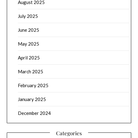
August 2025
July 2025
June 2025
May 2025
April 2025
March 2025
February 2025
January 2025
December 2024
Categories