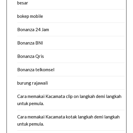
besar
bokep mobile
Bonanza 24 Jam
Bonanza BNI
Bonanza Qris
Bonanza telkomsel
burung rajawali
Cara memakai Kacamata clip on langkah demi langkah
untuk pemula.
Cara memakai Kacamata kotak langkah demi langkah
untuk pemula.