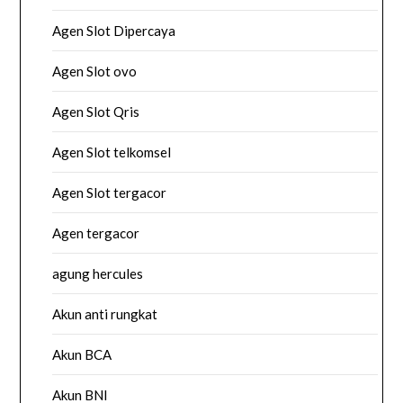
Agen Slot Dipercaya
Agen Slot ovo
Agen Slot Qris
Agen Slot telkomsel
Agen Slot tergacor
Agen tergacor
agung hercules
Akun anti rungkat
Akun BCA
Akun BNI