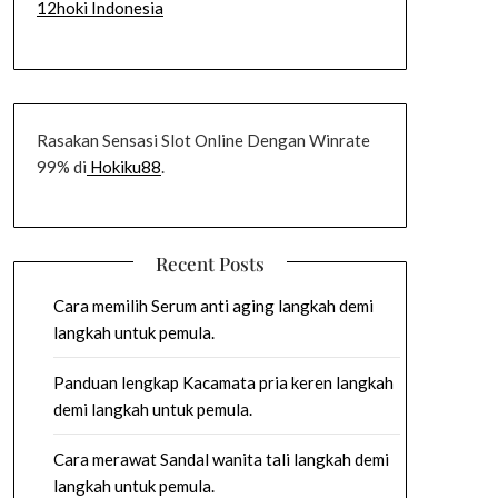
12hoki Indonesia
Rasakan Sensasi Slot Online Dengan Winrate
99% di
Hokiku88
.
Recent Posts
Cara memilih Serum anti aging langkah demi
langkah untuk pemula.
Panduan lengkap Kacamata pria keren langkah
demi langkah untuk pemula.
Cara merawat Sandal wanita tali langkah demi
langkah untuk pemula.