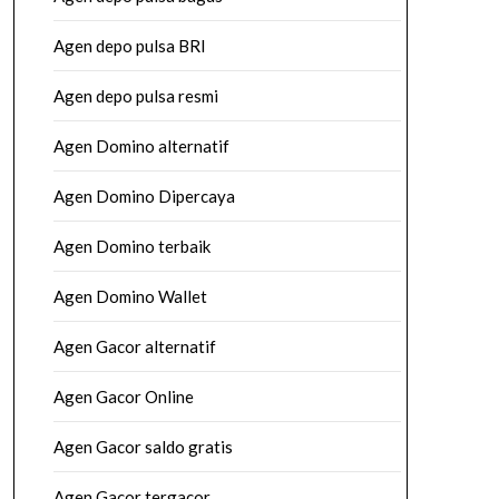
Agen depo pulsa BRI
Agen depo pulsa resmi
Agen Domino alternatif
Agen Domino Dipercaya
Agen Domino terbaik
Agen Domino Wallet
Agen Gacor alternatif
Agen Gacor Online
Agen Gacor saldo gratis
Agen Gacor tergacor