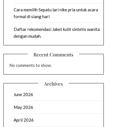
Cara memilih Sepatu lari nike pria untuk acara
formal di siang hari
Daftar rekomendasi Jaket kulit sintetis wanita
dengan mudah.
Recent Comments
No comments to show.
Archives
June 2026
May 2026
April 2026