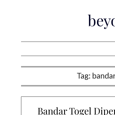
Skip
to
bey
content
Tag:
bandar
Bandar Togel Dipe