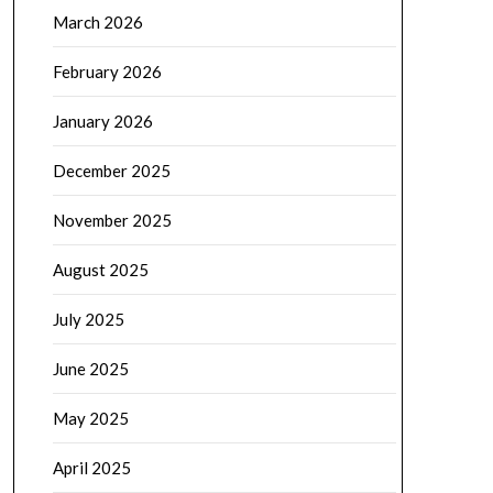
March 2026
February 2026
January 2026
December 2025
November 2025
August 2025
July 2025
June 2025
May 2025
April 2025