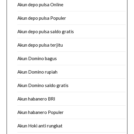
Akun depo pulsa Online
Akun depo pulsa Populer
Akun depo pulsa saldo gratis
Akun depo pulsa terjitu
Akun Domino bagus
Akun Domino rupiah
Akun Domino saldo gratis
Akun habanero BRI
Akun habanero Populer
Akun Hoki anti rungkat