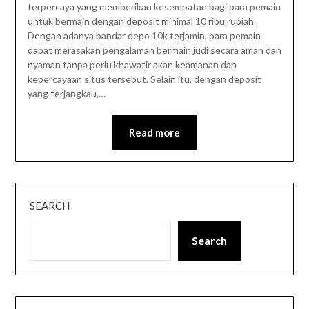
terpercaya yang memberikan kesempatan bagi para pemain
untuk bermain dengan deposit minimal 10 ribu rupiah.
Dengan adanya bandar depo 10k terjamin, para pemain
dapat merasakan pengalaman bermain judi secara aman dan
nyaman tanpa perlu khawatir akan keamanan dan
kepercayaan situs tersebut. Selain itu, dengan deposit
yang terjangkau,…
Read more
SEARCH
Search