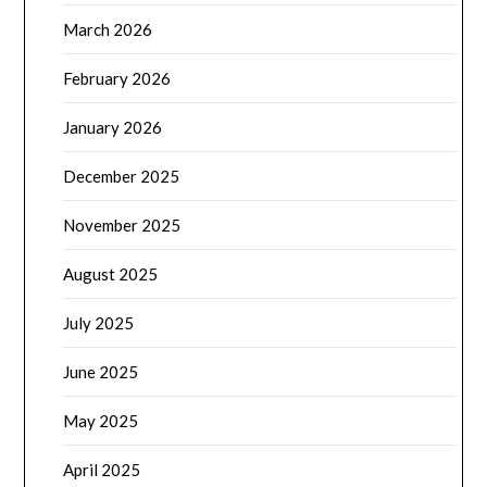
March 2026
February 2026
January 2026
December 2025
November 2025
August 2025
July 2025
June 2025
May 2025
April 2025