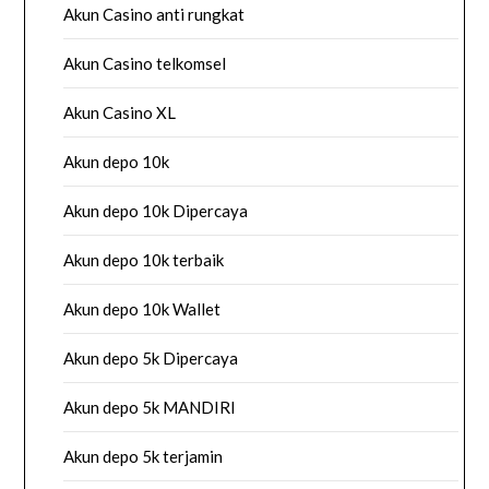
Akun Casino anti rungkat
Akun Casino telkomsel
Akun Casino XL
Akun depo 10k
Akun depo 10k Dipercaya
Akun depo 10k terbaik
Akun depo 10k Wallet
Akun depo 5k Dipercaya
Akun depo 5k MANDIRI
Akun depo 5k terjamin