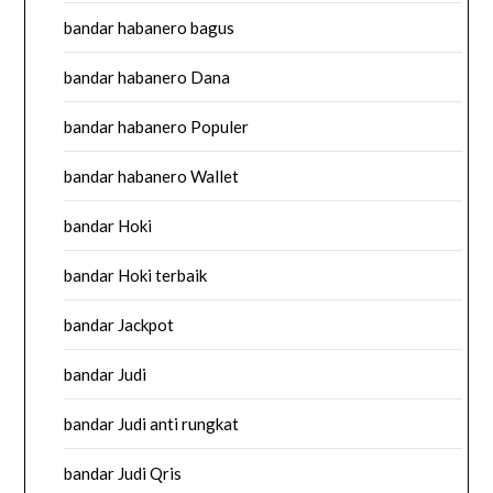
bandar habanero bagus
bandar habanero Dana
bandar habanero Populer
bandar habanero Wallet
bandar Hoki
bandar Hoki terbaik
bandar Jackpot
bandar Judi
bandar Judi anti rungkat
bandar Judi Qris