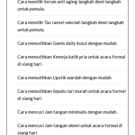
Cara memilih Serum anti aging langkah demi langkah
untuk pemula.
Cara memilih Tas ransel sekolah langkah demi langkah
untuk pemula.
Cara memutihkan Gamis daily busui dengan mudah.
Cara memutihkan Kemeja batik pria untuk acara formal
di siang hari
Cara memutihkan Lipstik wardah dengan mudah.
Cara memutihkan Sepatu lari murah untuk acara formal
di siang hari
Cara mencuci Jam tangan minimalis dengan mudah.
Cara mencuci Jam tangan skmei untuk acara formal di
siang hari