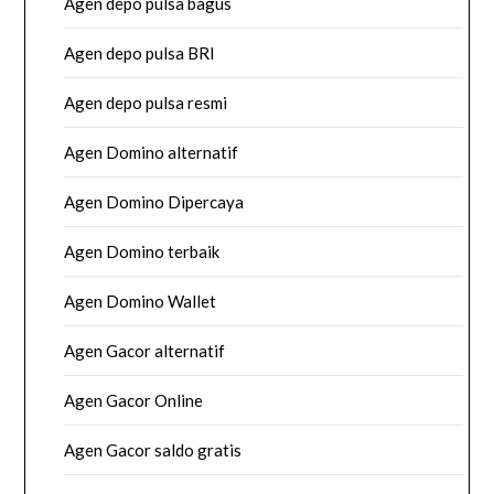
Agen depo pulsa bagus
Agen depo pulsa BRI
Agen depo pulsa resmi
Agen Domino alternatif
Agen Domino Dipercaya
Agen Domino terbaik
Agen Domino Wallet
Agen Gacor alternatif
Agen Gacor Online
Agen Gacor saldo gratis