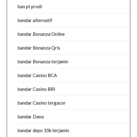
ban pt prodi
bandar alternatif
bandar Bonanza Online
bandar Bonanza Qris
bandar Bonanza terjamin
bandar Casino BCA
bandar Casino BRI
bandar Casino tergacor
bandar Dana
bandar depo 10k terjamin