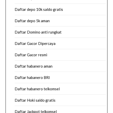
Daftar depo 10k saldo gratis
Daftar depo 5k aman
Daftar Domino anti rungkat
Daftar Gacor Dipercaya
Daftar Gacor resmi
Daftar habanero aman
Daftar habanero BRI
Daftar habanero telkomsel
Daftar Hoki saldo gratis
Daftar Jackpot telkomsel