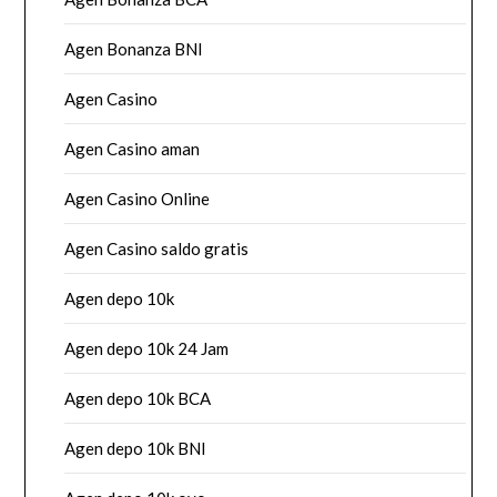
Agen Bonanza BNI
Agen Casino
Agen Casino aman
Agen Casino Online
Agen Casino saldo gratis
Agen depo 10k
Agen depo 10k 24 Jam
Agen depo 10k BCA
Agen depo 10k BNI