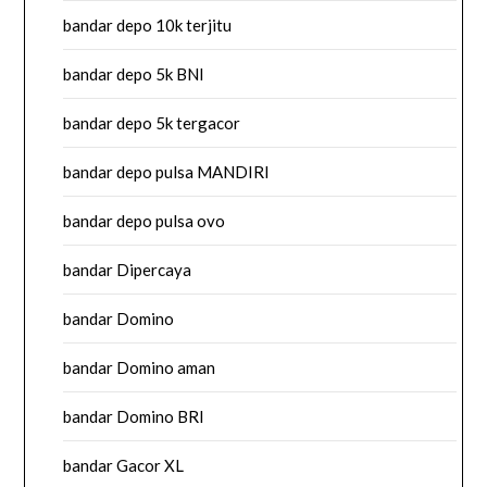
bandar depo 10k terjitu
bandar depo 5k BNI
bandar depo 5k tergacor
bandar depo pulsa MANDIRI
bandar depo pulsa ovo
bandar Dipercaya
bandar Domino
bandar Domino aman
bandar Domino BRI
bandar Gacor XL