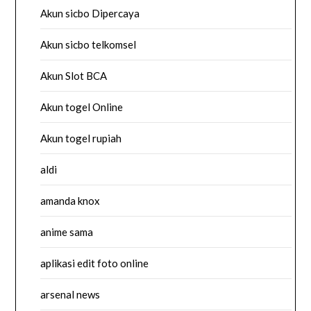
Akun sicbo Dipercaya
Akun sicbo telkomsel
Akun Slot BCA
Akun togel Online
Akun togel rupiah
aldi
amanda knox
anime sama
aplikasi edit foto online
arsenal news