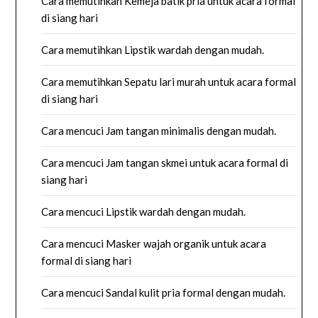
Cara memutihkan Kemeja batik pria untuk acara formal
di siang hari
Cara memutihkan Lipstik wardah dengan mudah.
Cara memutihkan Sepatu lari murah untuk acara formal
di siang hari
Cara mencuci Jam tangan minimalis dengan mudah.
Cara mencuci Jam tangan skmei untuk acara formal di
siang hari
Cara mencuci Lipstik wardah dengan mudah.
Cara mencuci Masker wajah organik untuk acara
formal di siang hari
Cara mencuci Sandal kulit pria formal dengan mudah.