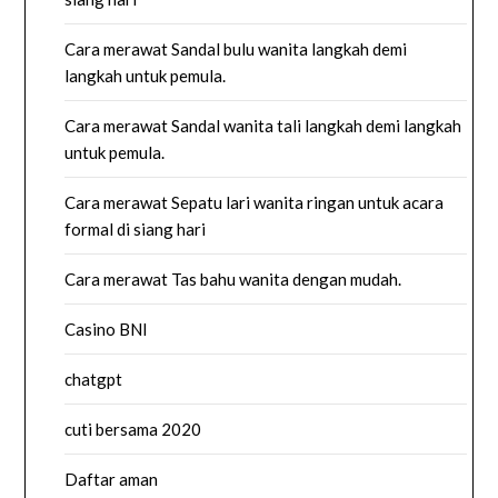
Cara merawat Sandal bulu wanita langkah demi
langkah untuk pemula.
Cara merawat Sandal wanita tali langkah demi langkah
untuk pemula.
Cara merawat Sepatu lari wanita ringan untuk acara
formal di siang hari
Cara merawat Tas bahu wanita dengan mudah.
Casino BNI
chatgpt
cuti bersama 2020
Daftar aman