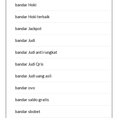
bandar Hoki
bandar Hoki terbaik
bandar Jackpot
bandar Judi
bandar Judi anti rungkat
bandar Judi Qris
bandar Judi uang asli
bandar ovo
bandar saldo gratis
bandar sbobet