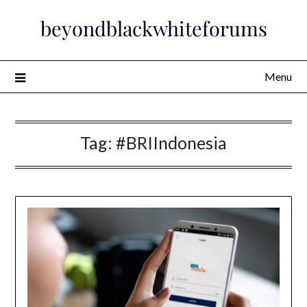
Skip
beyondblackwhiteforums
to
content
Menu
Tag:
#BRIIndonesia