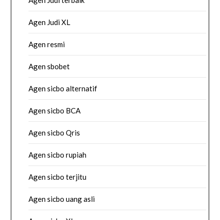
Agen Judi XL
Agen resmi
Agen sbobet
Agen sicbo alternatif
Agen sicbo BCA
Agen sicbo Qris
Agen sicbo rupiah
Agen sicbo terjitu
Agen sicbo uang asli