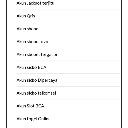
Akun Jackpot terjitu
Akun Qris
Akun sbobet
Akun sbobet ovo
Akun sbobet tergacor
Akun sicbo BCA
Akun sicbo Dipercaya
Akun sicbo telkomsel
Akun Slot BCA
Akun togel Online