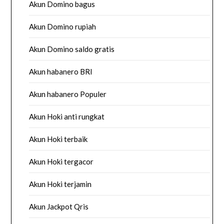
Akun Domino bagus
Akun Domino rupiah
Akun Domino saldo gratis
Akun habanero BRI
Akun habanero Populer
Akun Hoki anti rungkat
Akun Hoki terbaik
Akun Hoki tergacor
Akun Hoki terjamin
Akun Jackpot Qris