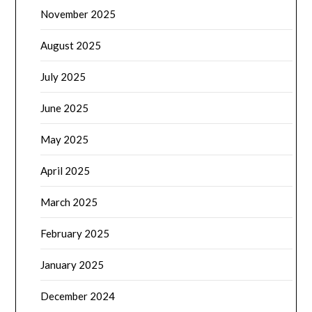
November 2025
August 2025
July 2025
June 2025
May 2025
April 2025
March 2025
February 2025
January 2025
December 2024