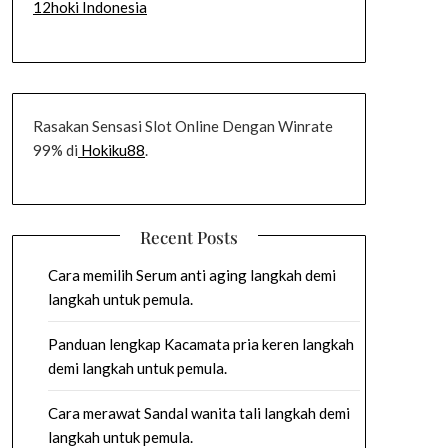
12hoki Indonesia
Rasakan Sensasi Slot Online Dengan Winrate
99% di
Hokiku88
.
Recent Posts
Cara memilih Serum anti aging langkah demi
langkah untuk pemula.
Panduan lengkap Kacamata pria keren langkah
demi langkah untuk pemula.
Cara merawat Sandal wanita tali langkah demi
langkah untuk pemula.