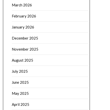
March 2026
February 2026
January 2026
December 2025
November 2025
August 2025
July 2025
June 2025
May 2025
April 2025