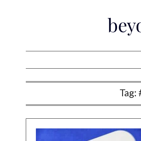
Skip
to
bey
content
Tag: