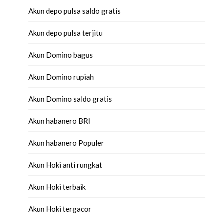
Akun depo pulsa saldo gratis
Akun depo pulsa terjitu
Akun Domino bagus
Akun Domino rupiah
Akun Domino saldo gratis
Akun habanero BRI
Akun habanero Populer
Akun Hoki anti rungkat
Akun Hoki terbaik
Akun Hoki tergacor