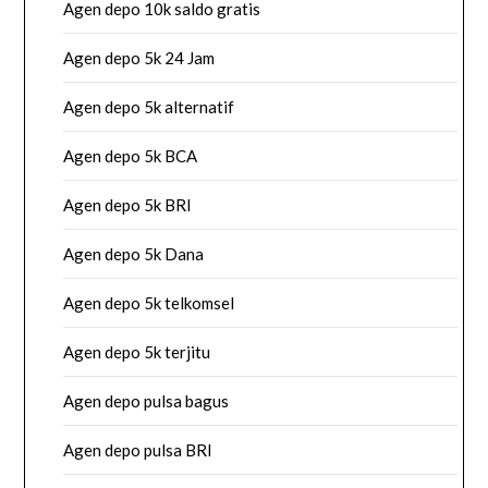
Agen depo 10k saldo gratis
Agen depo 5k 24 Jam
Agen depo 5k alternatif
Agen depo 5k BCA
Agen depo 5k BRI
Agen depo 5k Dana
Agen depo 5k telkomsel
Agen depo 5k terjitu
Agen depo pulsa bagus
Agen depo pulsa BRI