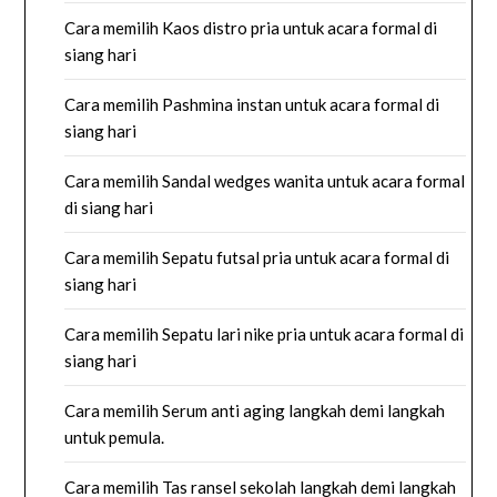
Cara memilih Kaos distro pria untuk acara formal di
siang hari
Cara memilih Pashmina instan untuk acara formal di
siang hari
Cara memilih Sandal wedges wanita untuk acara formal
di siang hari
Cara memilih Sepatu futsal pria untuk acara formal di
siang hari
Cara memilih Sepatu lari nike pria untuk acara formal di
siang hari
Cara memilih Serum anti aging langkah demi langkah
untuk pemula.
Cara memilih Tas ransel sekolah langkah demi langkah