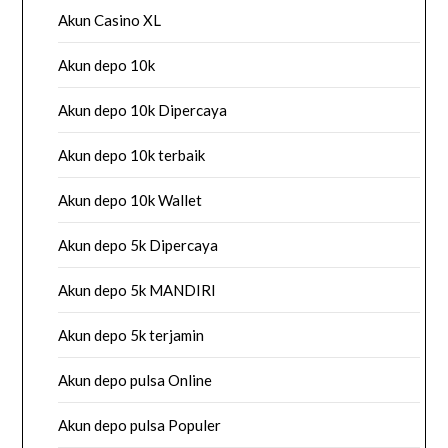
Akun Casino XL
Akun depo 10k
Akun depo 10k Dipercaya
Akun depo 10k terbaik
Akun depo 10k Wallet
Akun depo 5k Dipercaya
Akun depo 5k MANDIRI
Akun depo 5k terjamin
Akun depo pulsa Online
Akun depo pulsa Populer