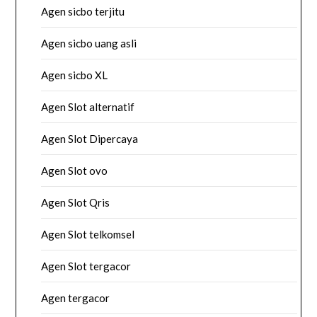
Agen sicbo terjitu
Agen sicbo uang asli
Agen sicbo XL
Agen Slot alternatif
Agen Slot Dipercaya
Agen Slot ovo
Agen Slot Qris
Agen Slot telkomsel
Agen Slot tergacor
Agen tergacor