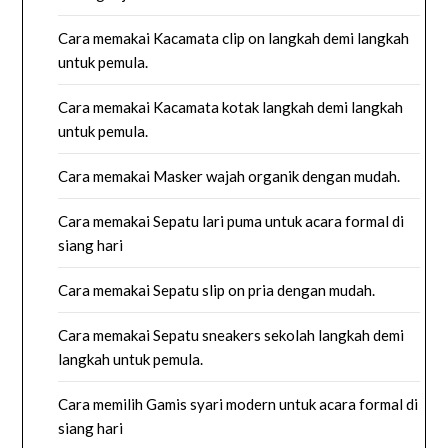
Cara memakai Kacamata clip on langkah demi langkah
untuk pemula.
Cara memakai Kacamata kotak langkah demi langkah
untuk pemula.
Cara memakai Masker wajah organik dengan mudah.
Cara memakai Sepatu lari puma untuk acara formal di
siang hari
Cara memakai Sepatu slip on pria dengan mudah.
Cara memakai Sepatu sneakers sekolah langkah demi
langkah untuk pemula.
Cara memilih Gamis syari modern untuk acara formal di
siang hari