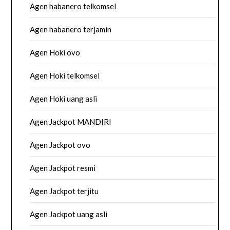
Agen habanero telkomsel
Agen habanero terjamin
Agen Hoki ovo
Agen Hoki telkomsel
Agen Hoki uang asli
Agen Jackpot MANDIRI
Agen Jackpot ovo
Agen Jackpot resmi
Agen Jackpot terjitu
Agen Jackpot uang asli