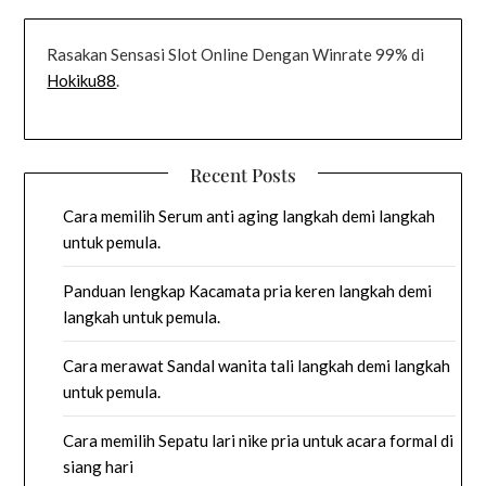
Rasakan Sensasi Slot Online Dengan Winrate 99% di
Hokiku88
.
Recent Posts
Cara memilih Serum anti aging langkah demi langkah
untuk pemula.
Panduan lengkap Kacamata pria keren langkah demi
langkah untuk pemula.
Cara merawat Sandal wanita tali langkah demi langkah
untuk pemula.
Cara memilih Sepatu lari nike pria untuk acara formal di
siang hari