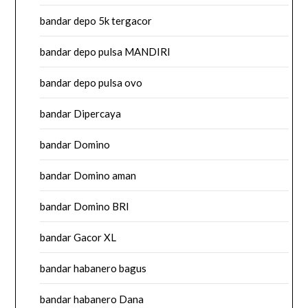
bandar depo 5k tergacor
bandar depo pulsa MANDIRI
bandar depo pulsa ovo
bandar Dipercaya
bandar Domino
bandar Domino aman
bandar Domino BRI
bandar Gacor XL
bandar habanero bagus
bandar habanero Dana