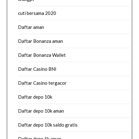
cuti bersama 2020
Daftar aman
Daftar Bonanza aman
Daftar Bonanza Wallet
Daftar Casino BNI
Daftar Casino tergacor
Daftar depo 10k
Daftar depo 10k aman
Daftar depo 10k saldo gratis
Daftar depo 5k aman