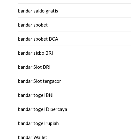
bandar saldo gratis
bandar sbobet
bandar sbobet BCA
bandar sicbo BRI
bandar Slot BRI
bandar Slot tergacor
bandar togel BNI
bandar togel Dipercaya
bandar togel rupiah
bandar Wallet