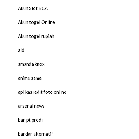
Akun Slot BCA
Akun togel Online
Akun togel rupiah
aldi
amanda knox
anime sama
aplikasi edit foto online
arsenal news
ban pt prodi
bandar alternatif