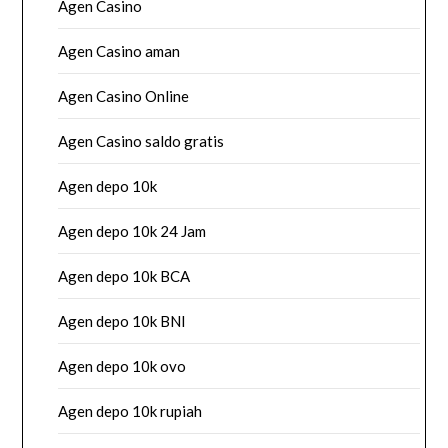
Agen Casino
Agen Casino aman
Agen Casino Online
Agen Casino saldo gratis
Agen depo 10k
Agen depo 10k 24 Jam
Agen depo 10k BCA
Agen depo 10k BNI
Agen depo 10k ovo
Agen depo 10k rupiah