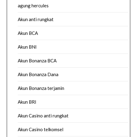
agung hercules
Akun anti rungkat
Akun BCA
Akun BNI
Akun Bonanza BCA
Akun Bonanza Dana
Akun Bonanza terjamin
Akun BRI
Akun Casino anti rungkat
Akun Casino telkomsel