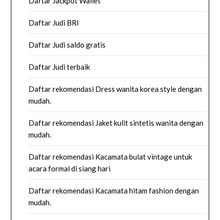
Daftar Jackpot Wallet
Daftar Judi BRI
Daftar Judi saldo gratis
Daftar Judi terbaik
Daftar rekomendasi Dress wanita korea style dengan
mudah.
Daftar rekomendasi Jaket kulit sintetis wanita dengan
mudah.
Daftar rekomendasi Kacamata bulat vintage untuk
acara formal di siang hari
Daftar rekomendasi Kacamata hitam fashion dengan
mudah.