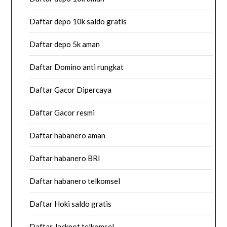
Daftar depo 10k saldo gratis
Daftar depo 5k aman
Daftar Domino anti rungkat
Daftar Gacor Dipercaya
Daftar Gacor resmi
Daftar habanero aman
Daftar habanero BRI
Daftar habanero telkomsel
Daftar Hoki saldo gratis
Daftar Jackpot telkomsel