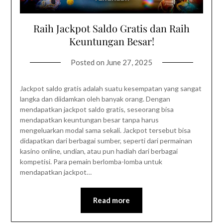
Raih Jackpot Saldo Gratis dan Raih
Keuntungan Besar!
Posted on
June 27, 2025
Jackpot saldo gratis adalah suatu kesempatan yang sangat
langka dan diidamkan oleh banyak orang. Dengan
mendapatkan jackpot saldo gratis, seseorang bisa
mendapatkan keuntungan besar tanpa harus
mengeluarkan modal sama sekali. Jackpot tersebut bisa
didapatkan dari berbagai sumber, seperti dari permainan
kasino online, undian, atau pun hadiah dari berbagai
kompetisi. Para pemain berlomba-lomba untuk
mendapatkan jackpot…
Read more