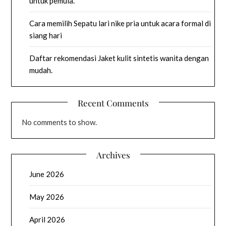
untuk pemula.
Cara memilih Sepatu lari nike pria untuk acara formal di
siang hari
Daftar rekomendasi Jaket kulit sintetis wanita dengan
mudah.
Recent Comments
No comments to show.
Archives
June 2026
May 2026
April 2026