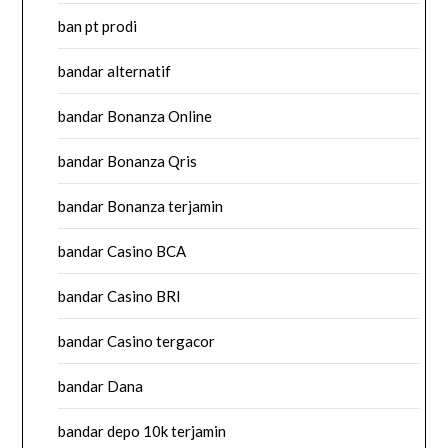
ban pt prodi
bandar alternatif
bandar Bonanza Online
bandar Bonanza Qris
bandar Bonanza terjamin
bandar Casino BCA
bandar Casino BRI
bandar Casino tergacor
bandar Dana
bandar depo 10k terjamin