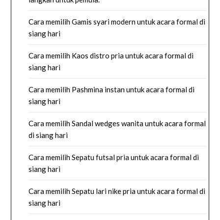
Cara memilih Gamis syari modern untuk acara formal di
siang hari
Cara memilih Kaos distro pria untuk acara formal di
siang hari
Cara memilih Pashmina instan untuk acara formal di
siang hari
Cara memilih Sandal wedges wanita untuk acara formal
di siang hari
Cara memilih Sepatu futsal pria untuk acara formal di
siang hari
Cara memilih Sepatu lari nike pria untuk acara formal di
siang hari