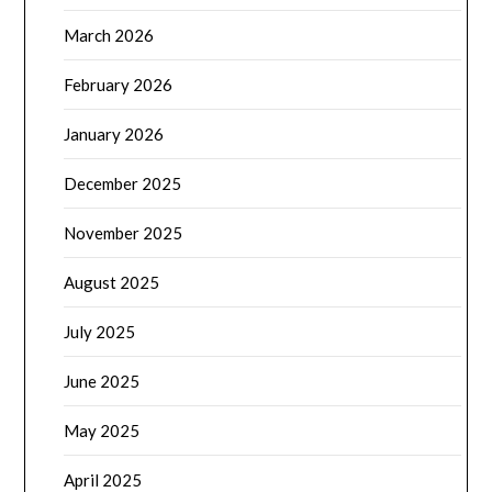
March 2026
February 2026
January 2026
December 2025
November 2025
August 2025
July 2025
June 2025
May 2025
April 2025