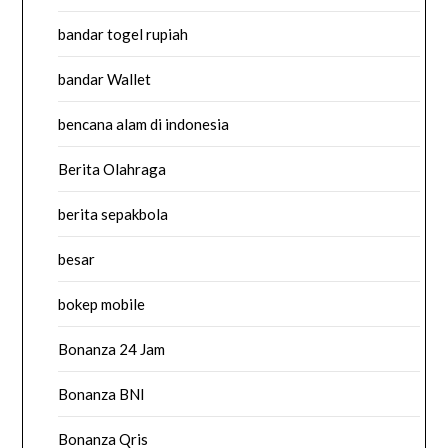
bandar togel rupiah
bandar Wallet
bencana alam di indonesia
Berita Olahraga
berita sepakbola
besar
bokep mobile
Bonanza 24 Jam
Bonanza BNI
Bonanza Qris