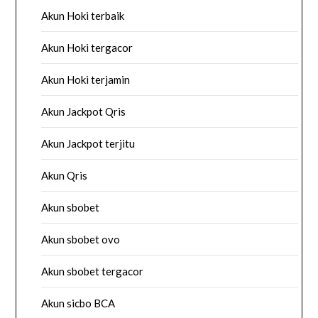
Akun Hoki terbaik
Akun Hoki tergacor
Akun Hoki terjamin
Akun Jackpot Qris
Akun Jackpot terjitu
Akun Qris
Akun sbobet
Akun sbobet ovo
Akun sbobet tergacor
Akun sicbo BCA