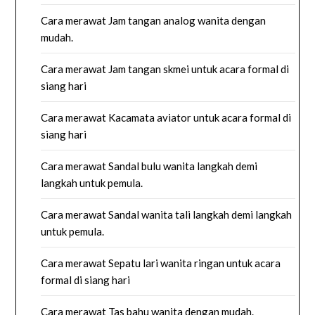
Cara merawat Jam tangan analog wanita dengan
mudah.
Cara merawat Jam tangan skmei untuk acara formal di
siang hari
Cara merawat Kacamata aviator untuk acara formal di
siang hari
Cara merawat Sandal bulu wanita langkah demi
langkah untuk pemula.
Cara merawat Sandal wanita tali langkah demi langkah
untuk pemula.
Cara merawat Sepatu lari wanita ringan untuk acara
formal di siang hari
Cara merawat Tas bahu wanita dengan mudah.