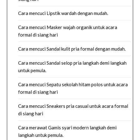
Cara mencuci Lipstik wardah dengan mudah.
Cara mencuci Masker wajah organik untuk acara
formal di siang hari
Cara mencuci Sandal kulit pria formal dengan mudah.
Cara mencuci Sandal selop pria langkah demi langkah
untuk pemula.
Cara mencuci Sepatu sekolah hitam polos untuk acara
formal di siang hari
Cara mencuci Sneakers pria casual untuk acara formal
di siang hari
Cara merawat Gamis syari modern langkah demi
langkah untuk pemula.