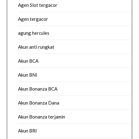
Agen Slot tergacor
Agen tergacor
agung hercules
Akun anti rungkat
Akun BCA
Akun BNI
Akun Bonanza BCA
Akun Bonanza Dana
Akun Bonanza terjamin
Akun BRI