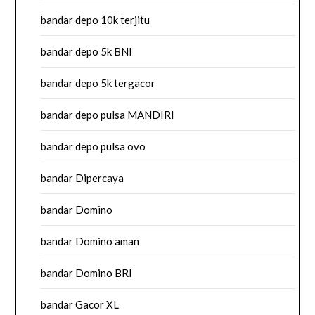
bandar depo 10k terjitu
bandar depo 5k BNI
bandar depo 5k tergacor
bandar depo pulsa MANDIRI
bandar depo pulsa ovo
bandar Dipercaya
bandar Domino
bandar Domino aman
bandar Domino BRI
bandar Gacor XL