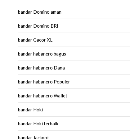
bandar Domino aman
bandar Domino BRI
bandar Gacor XL
bandar habanero bagus
bandar habanero Dana
bandar habanero Populer
bandar habanero Wallet
bandar Hoki
bandar Hoki terbaik
bandar Jackpot