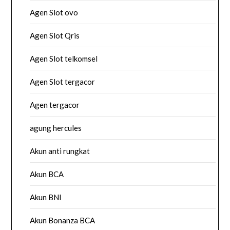
Agen Slot ovo
Agen Slot Qris
Agen Slot telkomsel
Agen Slot tergacor
Agen tergacor
agung hercules
Akun anti rungkat
Akun BCA
Akun BNI
Akun Bonanza BCA