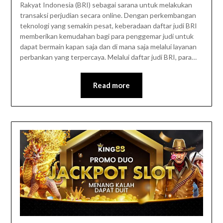
Rakyat Indonesia (BRI) sebagai sarana untuk melakukan
transaksi perjudian secara online. Dengan perkembangan
teknologi yang semakin pesat, keberadaan daftar judi BRI
memberikan kemudahan bagi para penggemar judi untuk
dapat bermain kapan saja dan di mana saja melalui layanan
perbankan yang terpercaya. Melalui daftar judi BRI, para…
Read more