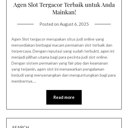
Agen Slot Tergacor Terbaik untuk Anda
Mainkan!
Posted on
August 6, 2025
Agen Slot tergacor merupakan situs judi online yang
menyediakan berbagai macam permainan slot terbaik dan
terpercaya. Dengan reputasi yang sudah terbukti, agen ini
menjadi pilihan utama bagi para pecinta judi slot online.
Dengan sistem permainan yang fair play dan keamanan
yang terjamin, agen slot ini menawarkan pengalaman
berjudi yang menyenangkan dan menguntungkan bagi para
membernya….
Read more
SEARCH