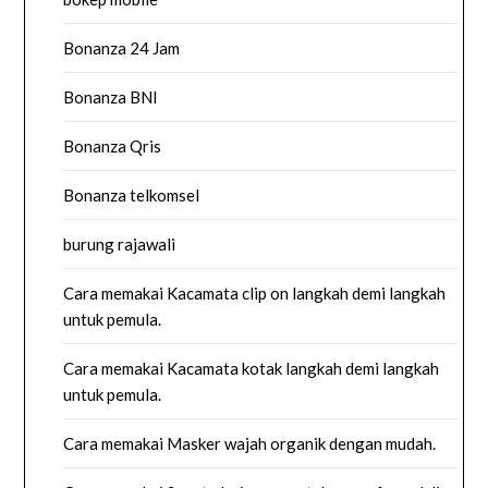
Bonanza 24 Jam
Bonanza BNI
Bonanza Qris
Bonanza telkomsel
burung rajawali
Cara memakai Kacamata clip on langkah demi langkah
untuk pemula.
Cara memakai Kacamata kotak langkah demi langkah
untuk pemula.
Cara memakai Masker wajah organik dengan mudah.