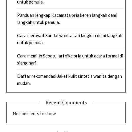
untuk pemula.
Panduan lengkap Kacamata pria keren langkah demi
langkah untuk pemula.
Cara merawat Sandal wanita tali langkah demi langkah
untuk pemula.
Cara memilih Sepatu lari nike pria untuk acara formal di
siang hari
Daftar rekomendasi Jaket kulit sintetis wanita dengan
mudah.
Recent Comments
No comments to show.