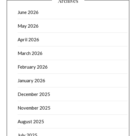
Archives
June 2026
May 2026
April 2026
March 2026
February 2026
January 2026
December 2025
November 2025
August 2025
July 2025