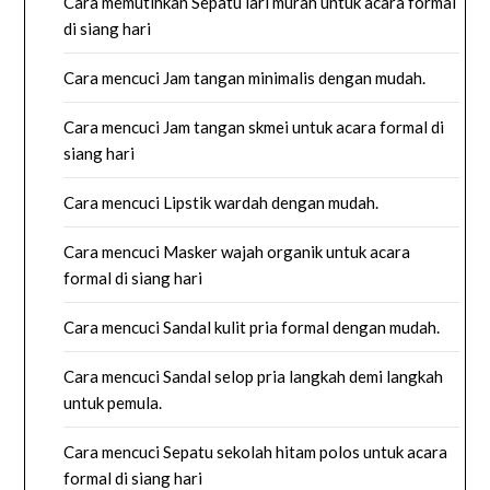
Cara memutihkan Sepatu lari murah untuk acara formal
di siang hari
Cara mencuci Jam tangan minimalis dengan mudah.
Cara mencuci Jam tangan skmei untuk acara formal di
siang hari
Cara mencuci Lipstik wardah dengan mudah.
Cara mencuci Masker wajah organik untuk acara
formal di siang hari
Cara mencuci Sandal kulit pria formal dengan mudah.
Cara mencuci Sandal selop pria langkah demi langkah
untuk pemula.
Cara mencuci Sepatu sekolah hitam polos untuk acara
formal di siang hari