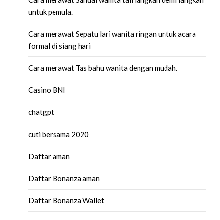
untuk pemula.
Cara merawat Sepatu lari wanita ringan untuk acara
formal di siang hari
Cara merawat Tas bahu wanita dengan mudah.
Casino BNI
chatgpt
cuti bersama 2020
Daftar aman
Daftar Bonanza aman
Daftar Bonanza Wallet