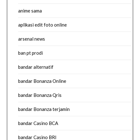
anime sama
aplikasi edit foto online
arsenal news
ban pt prodi
bandar alternatif
bandar Bonanza Online
bandar Bonanza Qris
bandar Bonanza terjamin
bandar Casino BCA
bandar Casino BRI