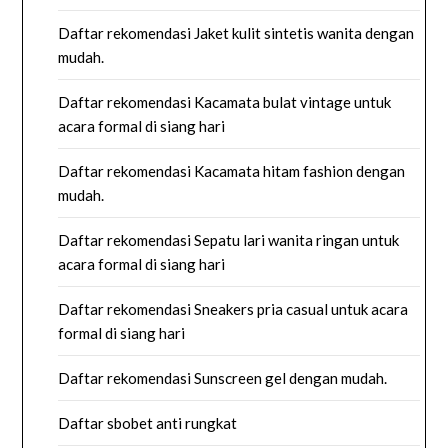
Daftar rekomendasi Jaket kulit sintetis wanita dengan
mudah.
Daftar rekomendasi Kacamata bulat vintage untuk
acara formal di siang hari
Daftar rekomendasi Kacamata hitam fashion dengan
mudah.
Daftar rekomendasi Sepatu lari wanita ringan untuk
acara formal di siang hari
Daftar rekomendasi Sneakers pria casual untuk acara
formal di siang hari
Daftar rekomendasi Sunscreen gel dengan mudah.
Daftar sbobet anti rungkat