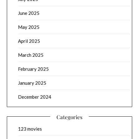
June 2025
May 2025
April 2025
March 2025
February 2025
January 2025
December 2024
Categories
123 movies