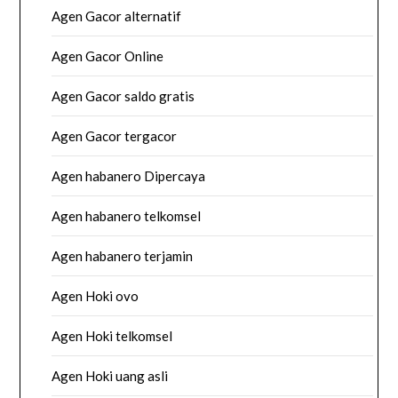
Agen Gacor alternatif
Agen Gacor Online
Agen Gacor saldo gratis
Agen Gacor tergacor
Agen habanero Dipercaya
Agen habanero telkomsel
Agen habanero terjamin
Agen Hoki ovo
Agen Hoki telkomsel
Agen Hoki uang asli