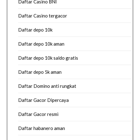
Daftar Casino BNI
Daftar Casino tergacor
Daftar depo 10k
Daftar depo 10k aman
Daftar depo 10k saldo gratis
Daftar depo 5k aman
Daftar Domino anti rungkat
Daftar Gacor Dipercaya
Daftar Gacor resmi
Daftar habanero aman