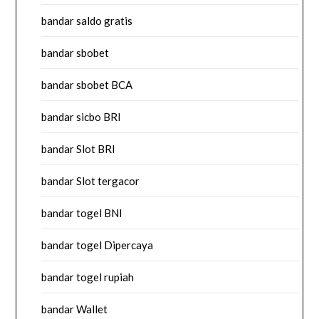
bandar saldo gratis
bandar sbobet
bandar sbobet BCA
bandar sicbo BRI
bandar Slot BRI
bandar Slot tergacor
bandar togel BNI
bandar togel Dipercaya
bandar togel rupiah
bandar Wallet