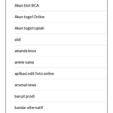
Akun Slot BCA
Akun togel Online
Akun togel rupiah
aldi
amanda knox
anime sama
aplikasi edit foto online
arsenal news
ban pt prodi
bandar alternatif