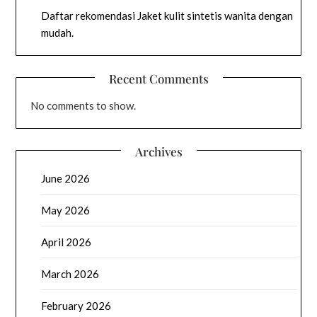
Daftar rekomendasi Jaket kulit sintetis wanita dengan
mudah.
Recent Comments
No comments to show.
Archives
June 2026
May 2026
April 2026
March 2026
February 2026