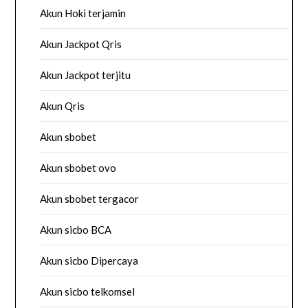
Akun Hoki terjamin
Akun Jackpot Qris
Akun Jackpot terjitu
Akun Qris
Akun sbobet
Akun sbobet ovo
Akun sbobet tergacor
Akun sicbo BCA
Akun sicbo Dipercaya
Akun sicbo telkomsel