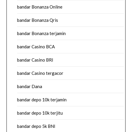
bandar Bonanza Online
bandar Bonanza Qris
bandar Bonanza terjamin
bandar Casino BCA
bandar Casino BRI
bandar Casino tergacor
bandar Dana
bandar depo 10k terjamin
bandar depo 10k terjitu
bandar depo 5k BNI