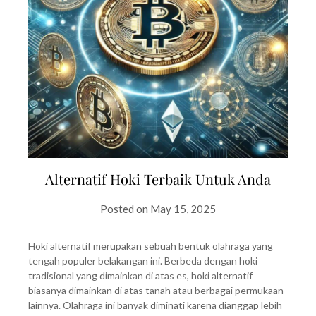
Alternatif Hoki Terbaik Untuk Anda
Posted on
May 15, 2025
Hoki alternatif merupakan sebuah bentuk olahraga yang
tengah populer belakangan ini. Berbeda dengan hoki
tradisional yang dimainkan di atas es, hoki alternatif
biasanya dimainkan di atas tanah atau berbagai permukaan
lainnya. Olahraga ini banyak diminati karena dianggap lebih