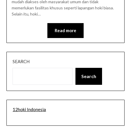
mudah diakses oleh masyarakat umum dan tidak
memerlukan fasilitas khusus seperti lapangan hoki biasa.
Selain itu, hoki…
Read more
SEARCH
Search
12hoki Indonesia