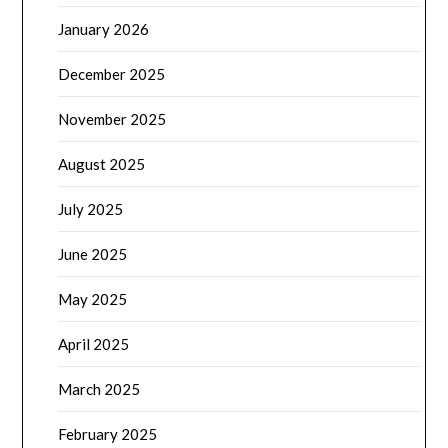
January 2026
December 2025
November 2025
August 2025
July 2025
June 2025
May 2025
April 2025
March 2025
February 2025