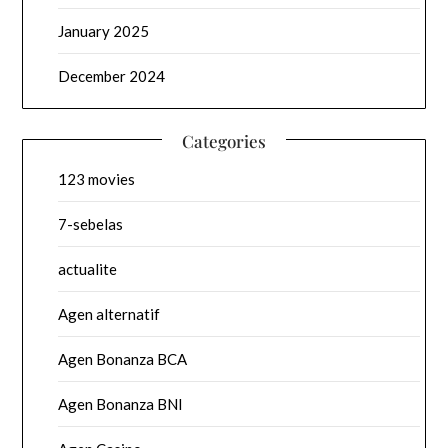
January 2025
December 2024
Categories
123 movies
7-sebelas
actualite
Agen alternatif
Agen Bonanza BCA
Agen Bonanza BNI