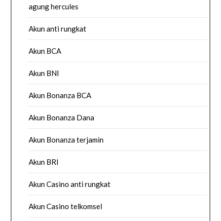
agung hercules
Akun anti rungkat
Akun BCA
Akun BNI
Akun Bonanza BCA
Akun Bonanza Dana
Akun Bonanza terjamin
Akun BRI
Akun Casino anti rungkat
Akun Casino telkomsel