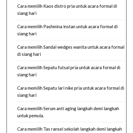
Cara memilih Kaos distro pria untuk acara formal di
siang hari
Cara memilih Pashmina instan untuk acara formal di
siang hari
Cara memilih Sandal wedges wanita untuk acara formal
di siang hari
Cara memilih Sepatu futsal pria untuk acara formal di
siang hari
Cara memilih Sepatu lari nike pria untuk acara formal di
siang hari
Cara memilih Serum anti aging langkah demi langkah
untuk pemula.
Cara memilih Tas ransel sekolah langkah demi langkah