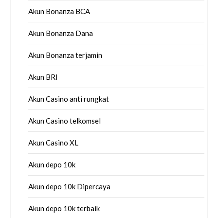
Akun Bonanza BCA
Akun Bonanza Dana
Akun Bonanza terjamin
Akun BRI
Akun Casino anti rungkat
Akun Casino telkomsel
Akun Casino XL
Akun depo 10k
Akun depo 10k Dipercaya
Akun depo 10k terbaik