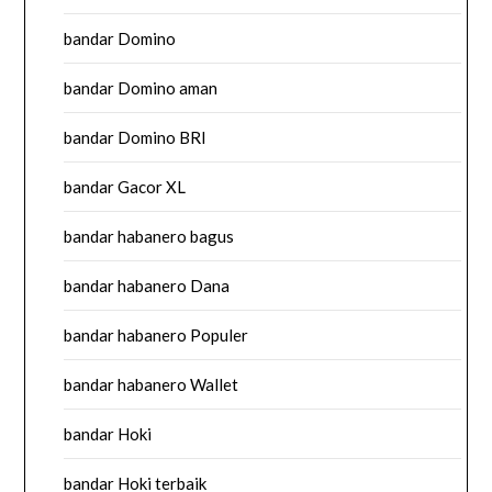
bandar Domino
bandar Domino aman
bandar Domino BRI
bandar Gacor XL
bandar habanero bagus
bandar habanero Dana
bandar habanero Populer
bandar habanero Wallet
bandar Hoki
bandar Hoki terbaik