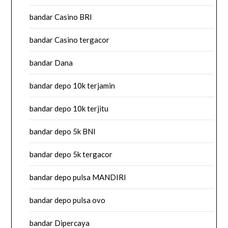
bandar Casino BRI
bandar Casino tergacor
bandar Dana
bandar depo 10k terjamin
bandar depo 10k terjitu
bandar depo 5k BNI
bandar depo 5k tergacor
bandar depo pulsa MANDIRI
bandar depo pulsa ovo
bandar Dipercaya