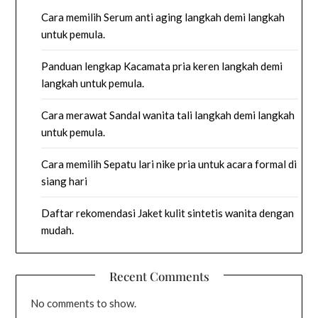
Cara memilih Serum anti aging langkah demi langkah
untuk pemula.
Panduan lengkap Kacamata pria keren langkah demi
langkah untuk pemula.
Cara merawat Sandal wanita tali langkah demi langkah
untuk pemula.
Cara memilih Sepatu lari nike pria untuk acara formal di
siang hari
Daftar rekomendasi Jaket kulit sintetis wanita dengan
mudah.
Recent Comments
No comments to show.