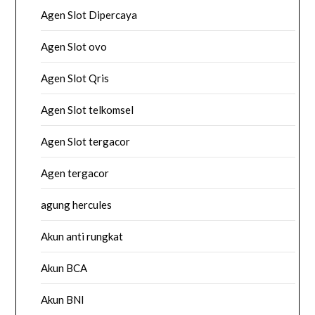
Agen Slot Dipercaya
Agen Slot ovo
Agen Slot Qris
Agen Slot telkomsel
Agen Slot tergacor
Agen tergacor
agung hercules
Akun anti rungkat
Akun BCA
Akun BNI