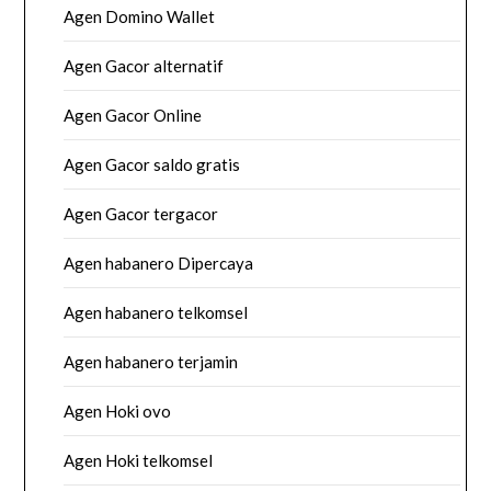
Agen Domino Wallet
Agen Gacor alternatif
Agen Gacor Online
Agen Gacor saldo gratis
Agen Gacor tergacor
Agen habanero Dipercaya
Agen habanero telkomsel
Agen habanero terjamin
Agen Hoki ovo
Agen Hoki telkomsel