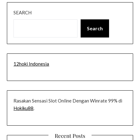
SEARCH
Search
12hoki Indonesia
Rasakan Sensasi Slot Online Dengan Winrate 99% di
Hokiku88
.
Recent Posts