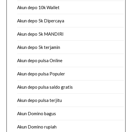
Akun depo 10k Wallet
Akun depo 5k Dipercaya
Akun depo 5k MANDIRI
Akun depo 5k terjamin
Akun depo pulsa Online
Akun depo pulsa Populer
Akun depo pulsa saldo gratis
Akun depo pulsa terjitu
Akun Domino bagus
Akun Domino rupiah