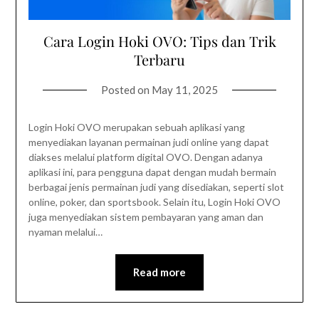
Cara Login Hoki OVO: Tips dan Trik
Terbaru
Posted on
May 11, 2025
Login Hoki OVO merupakan sebuah aplikasi yang
menyediakan layanan permainan judi online yang dapat
diakses melalui platform digital OVO. Dengan adanya
aplikasi ini, para pengguna dapat dengan mudah bermain
berbagai jenis permainan judi yang disediakan, seperti slot
online, poker, dan sportsbook. Selain itu, Login Hoki OVO
juga menyediakan sistem pembayaran yang aman dan
nyaman melalui…
Read more