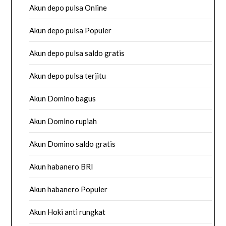
Akun depo pulsa Online
Akun depo pulsa Populer
Akun depo pulsa saldo gratis
Akun depo pulsa terjitu
Akun Domino bagus
Akun Domino rupiah
Akun Domino saldo gratis
Akun habanero BRI
Akun habanero Populer
Akun Hoki anti rungkat