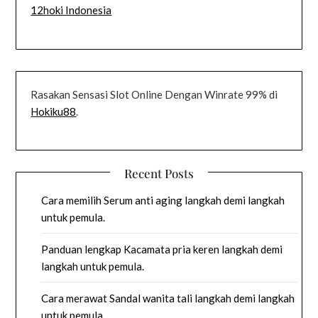
12hoki Indonesia
Rasakan Sensasi Slot Online Dengan Winrate 99% di
Hokiku88
.
Recent Posts
Cara memilih Serum anti aging langkah demi langkah
untuk pemula.
Panduan lengkap Kacamata pria keren langkah demi
langkah untuk pemula.
Cara merawat Sandal wanita tali langkah demi langkah
untuk pemula.