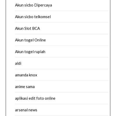
Akun sicbo Dipercaya
Akun sicbo telkomsel
Akun Slot BCA
Akun togel Online
Akun togel rupiah
aldi
amanda knox
anime sama
aplikasi edit foto online
arsenal news