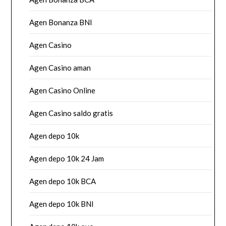
Agen Bonanza BNI
Agen Casino
Agen Casino aman
Agen Casino Online
Agen Casino saldo gratis
Agen depo 10k
Agen depo 10k 24 Jam
Agen depo 10k BCA
Agen depo 10k BNI