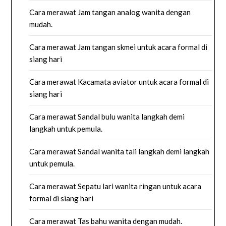
Cara merawat Jam tangan analog wanita dengan
mudah.
Cara merawat Jam tangan skmei untuk acara formal di
siang hari
Cara merawat Kacamata aviator untuk acara formal di
siang hari
Cara merawat Sandal bulu wanita langkah demi
langkah untuk pemula.
Cara merawat Sandal wanita tali langkah demi langkah
untuk pemula.
Cara merawat Sepatu lari wanita ringan untuk acara
formal di siang hari
Cara merawat Tas bahu wanita dengan mudah.