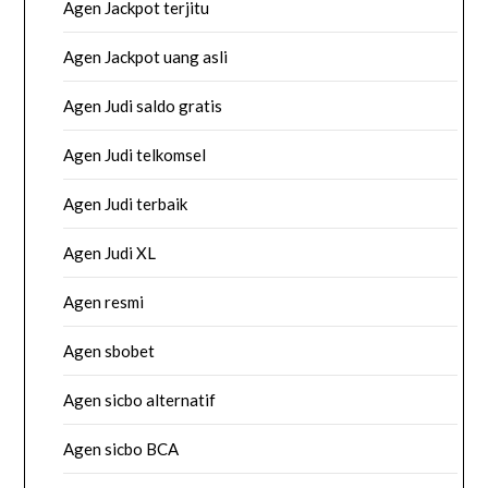
Agen Jackpot terjitu
Agen Jackpot uang asli
Agen Judi saldo gratis
Agen Judi telkomsel
Agen Judi terbaik
Agen Judi XL
Agen resmi
Agen sbobet
Agen sicbo alternatif
Agen sicbo BCA