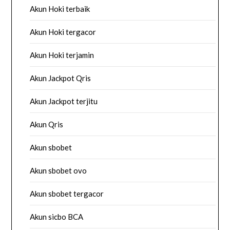
Akun Hoki terbaik
Akun Hoki tergacor
Akun Hoki terjamin
Akun Jackpot Qris
Akun Jackpot terjitu
Akun Qris
Akun sbobet
Akun sbobet ovo
Akun sbobet tergacor
Akun sicbo BCA