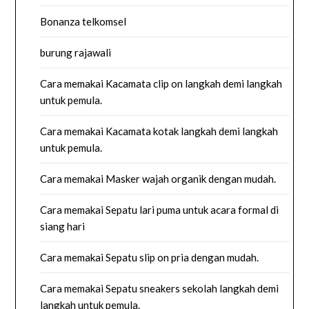
Bonanza telkomsel
burung rajawali
Cara memakai Kacamata clip on langkah demi langkah
untuk pemula.
Cara memakai Kacamata kotak langkah demi langkah
untuk pemula.
Cara memakai Masker wajah organik dengan mudah.
Cara memakai Sepatu lari puma untuk acara formal di
siang hari
Cara memakai Sepatu slip on pria dengan mudah.
Cara memakai Sepatu sneakers sekolah langkah demi
langkah untuk pemula.