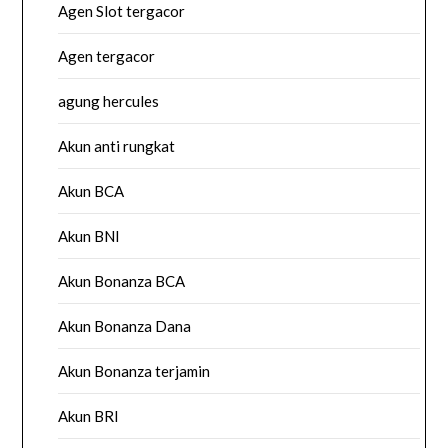
Agen Slot tergacor
Agen tergacor
agung hercules
Akun anti rungkat
Akun BCA
Akun BNI
Akun Bonanza BCA
Akun Bonanza Dana
Akun Bonanza terjamin
Akun BRI