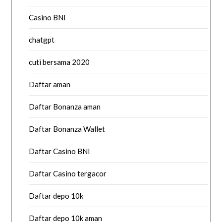
Casino BNI
chatgpt
cuti bersama 2020
Daftar aman
Daftar Bonanza aman
Daftar Bonanza Wallet
Daftar Casino BNI
Daftar Casino tergacor
Daftar depo 10k
Daftar depo 10k aman