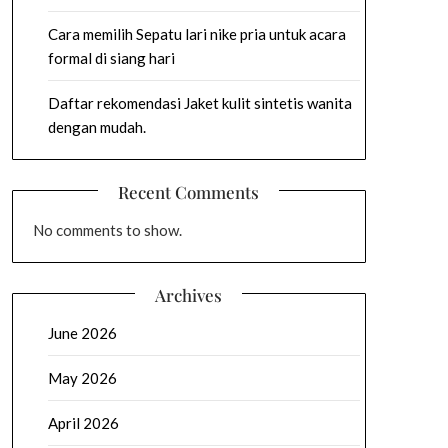
Cara memilih Sepatu lari nike pria untuk acara
formal di siang hari
Daftar rekomendasi Jaket kulit sintetis wanita
dengan mudah.
Recent Comments
No comments to show.
Archives
June 2026
May 2026
April 2026