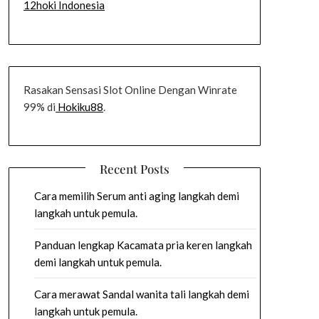
12hoki Indonesia
Rasakan Sensasi Slot Online Dengan Winrate
99% di
Hokiku88
.
Recent Posts
Cara memilih Serum anti aging langkah demi
langkah untuk pemula.
Panduan lengkap Kacamata pria keren langkah
demi langkah untuk pemula.
Cara merawat Sandal wanita tali langkah demi
langkah untuk pemula.