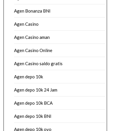
Agen Bonanza BNI
Agen Casino
Agen Casino aman
Agen Casino Online
Agen Casino saldo gratis
Agen depo 10k
Agen depo 10k 24 Jam
Agen depo 10k BCA
Agen depo 10k BNI
Agen depo 10k ovo