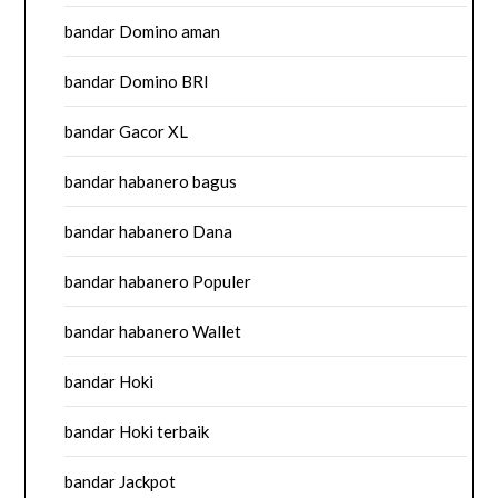
bandar Domino aman
bandar Domino BRI
bandar Gacor XL
bandar habanero bagus
bandar habanero Dana
bandar habanero Populer
bandar habanero Wallet
bandar Hoki
bandar Hoki terbaik
bandar Jackpot