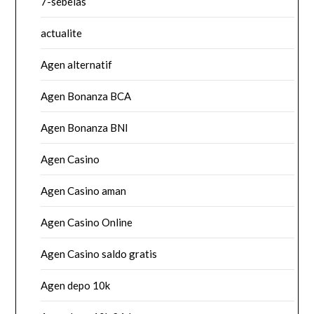
7-sebelas
actualite
Agen alternatif
Agen Bonanza BCA
Agen Bonanza BNI
Agen Casino
Agen Casino aman
Agen Casino Online
Agen Casino saldo gratis
Agen depo 10k