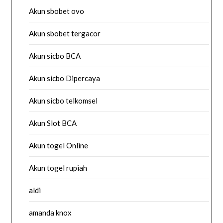
Akun sbobet ovo
Akun sbobet tergacor
Akun sicbo BCA
Akun sicbo Dipercaya
Akun sicbo telkomsel
Akun Slot BCA
Akun togel Online
Akun togel rupiah
aldi
amanda knox