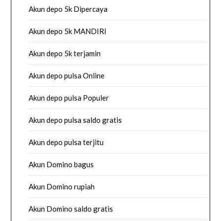
Akun depo 5k Dipercaya
Akun depo 5k MANDIRI
Akun depo 5k terjamin
Akun depo pulsa Online
Akun depo pulsa Populer
Akun depo pulsa saldo gratis
Akun depo pulsa terjitu
Akun Domino bagus
Akun Domino rupiah
Akun Domino saldo gratis