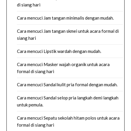
di siang hari
Cara mencuci Jam tangan minimalis dengan mudah.
Cara mencuci Jam tangan skmei untuk acara formal di
siang hari
Cara mencuci Lipstik wardah dengan mudah.
Cara mencuci Masker wajah organik untuk acara
formal di siang hari
Cara mencuci Sandal kulit pria formal dengan mudah.
Cara mencuci Sandal selop pria langkah demi langkah
untuk pemula.
Cara mencuci Sepatu sekolah hitam polos untuk acara
formal di siang hari