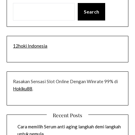
Search
12hoki Indonesia
Rasakan Sensasi Slot Online Dengan Winrate 99% di
Hokiku88
.
Recent Posts
Cara memilih Serum anti aging langkah demi langkah
untuk pemula.