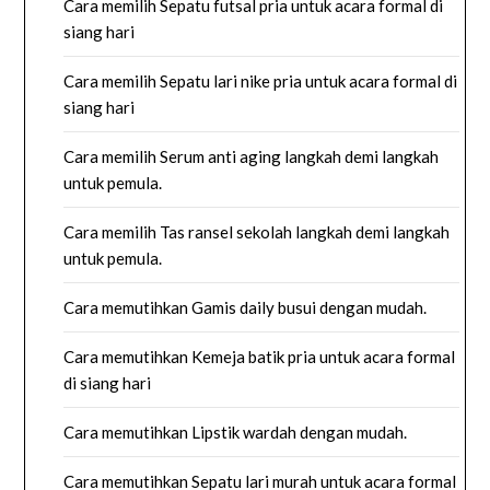
Cara memilih Sepatu futsal pria untuk acara formal di
siang hari
Cara memilih Sepatu lari nike pria untuk acara formal di
siang hari
Cara memilih Serum anti aging langkah demi langkah
untuk pemula.
Cara memilih Tas ransel sekolah langkah demi langkah
untuk pemula.
Cara memutihkan Gamis daily busui dengan mudah.
Cara memutihkan Kemeja batik pria untuk acara formal
di siang hari
Cara memutihkan Lipstik wardah dengan mudah.
Cara memutihkan Sepatu lari murah untuk acara formal