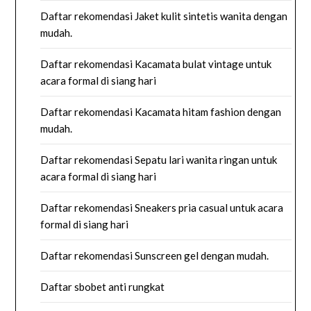
Daftar rekomendasi Jaket kulit sintetis wanita dengan
mudah.
Daftar rekomendasi Kacamata bulat vintage untuk
acara formal di siang hari
Daftar rekomendasi Kacamata hitam fashion dengan
mudah.
Daftar rekomendasi Sepatu lari wanita ringan untuk
acara formal di siang hari
Daftar rekomendasi Sneakers pria casual untuk acara
formal di siang hari
Daftar rekomendasi Sunscreen gel dengan mudah.
Daftar sbobet anti rungkat