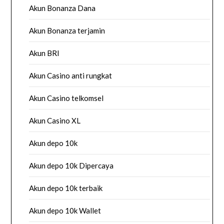
Akun Bonanza Dana
Akun Bonanza terjamin
Akun BRI
Akun Casino anti rungkat
Akun Casino telkomsel
Akun Casino XL
Akun depo 10k
Akun depo 10k Dipercaya
Akun depo 10k terbaik
Akun depo 10k Wallet