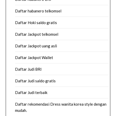
Daftar habanero telkomsel
Daftar Hoki saldo gratis
Daftar Jackpot telkomsel
Daftar Jackpot uang asli
Daftar Jackpot Wallet
Daftar Judi BRI
Daftar Judi saldo gratis
Daftar Judi terbaik
Daftar rekomendasi Dress wanita korea style dengan
mudah.