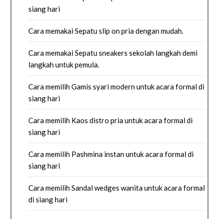
siang hari
Cara memakai Sepatu slip on pria dengan mudah.
Cara memakai Sepatu sneakers sekolah langkah demi
langkah untuk pemula.
Cara memilih Gamis syari modern untuk acara formal di
siang hari
Cara memilih Kaos distro pria untuk acara formal di
siang hari
Cara memilih Pashmina instan untuk acara formal di
siang hari
Cara memilih Sandal wedges wanita untuk acara formal
di siang hari