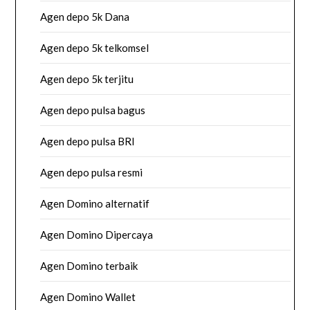
Agen depo 5k Dana
Agen depo 5k telkomsel
Agen depo 5k terjitu
Agen depo pulsa bagus
Agen depo pulsa BRI
Agen depo pulsa resmi
Agen Domino alternatif
Agen Domino Dipercaya
Agen Domino terbaik
Agen Domino Wallet