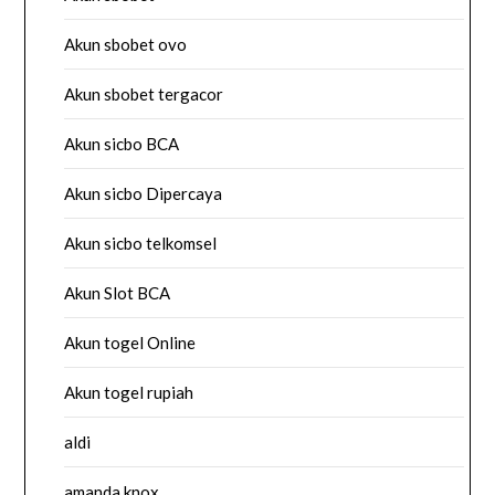
Akun sbobet ovo
Akun sbobet tergacor
Akun sicbo BCA
Akun sicbo Dipercaya
Akun sicbo telkomsel
Akun Slot BCA
Akun togel Online
Akun togel rupiah
aldi
amanda knox