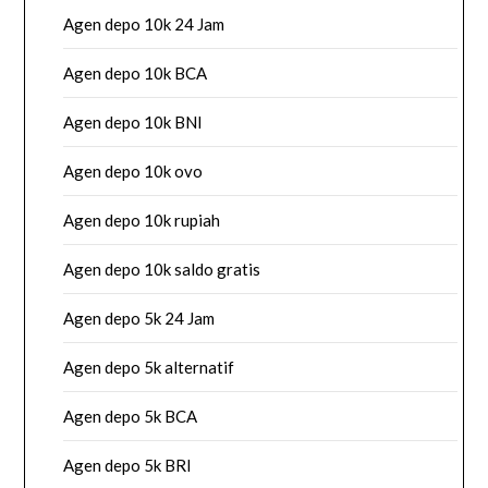
Agen depo 10k 24 Jam
Agen depo 10k BCA
Agen depo 10k BNI
Agen depo 10k ovo
Agen depo 10k rupiah
Agen depo 10k saldo gratis
Agen depo 5k 24 Jam
Agen depo 5k alternatif
Agen depo 5k BCA
Agen depo 5k BRI