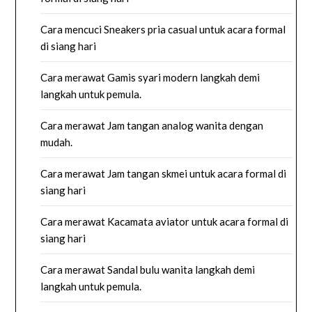
Cara mencuci Sneakers pria casual untuk acara formal
di siang hari
Cara merawat Gamis syari modern langkah demi
langkah untuk pemula.
Cara merawat Jam tangan analog wanita dengan
mudah.
Cara merawat Jam tangan skmei untuk acara formal di
siang hari
Cara merawat Kacamata aviator untuk acara formal di
siang hari
Cara merawat Sandal bulu wanita langkah demi
langkah untuk pemula.