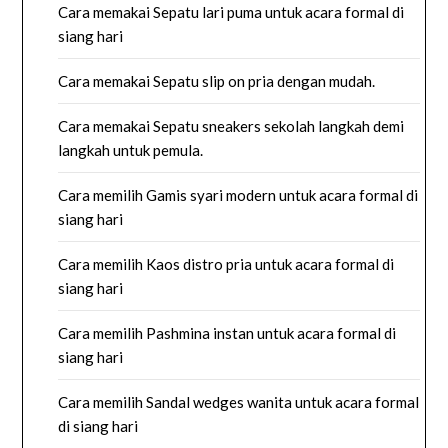
Cara memakai Sepatu lari puma untuk acara formal di
siang hari
Cara memakai Sepatu slip on pria dengan mudah.
Cara memakai Sepatu sneakers sekolah langkah demi
langkah untuk pemula.
Cara memilih Gamis syari modern untuk acara formal di
siang hari
Cara memilih Kaos distro pria untuk acara formal di
siang hari
Cara memilih Pashmina instan untuk acara formal di
siang hari
Cara memilih Sandal wedges wanita untuk acara formal
di siang hari