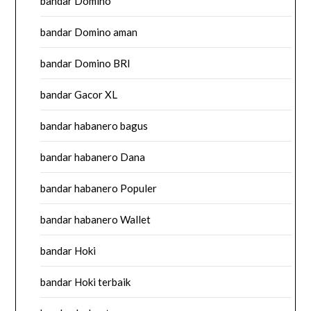
bandar Domino
bandar Domino aman
bandar Domino BRI
bandar Gacor XL
bandar habanero bagus
bandar habanero Dana
bandar habanero Populer
bandar habanero Wallet
bandar Hoki
bandar Hoki terbaik