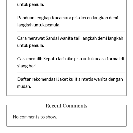
untuk pemula.
Panduan lengkap Kacamata pria keren langkah demi
langkah untuk pemula.
Cara merawat Sandal wanita tali langkah demi langkah
untuk pemula.
Cara memilih Sepatu lari nike pria untuk acara formal di
siang hari
Daftar rekomendasi Jaket kulit sintetis wanita dengan
mudah.
Recent Comments
No comments to show.