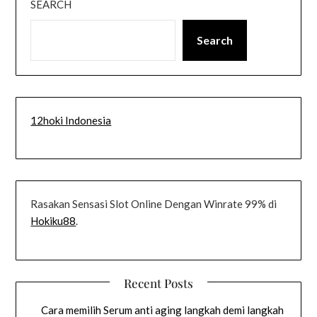
SEARCH
Search
12hoki Indonesia
Rasakan Sensasi Slot Online Dengan Winrate 99% di
Hokiku88
.
Recent Posts
Cara memilih Serum anti aging langkah demi langkah