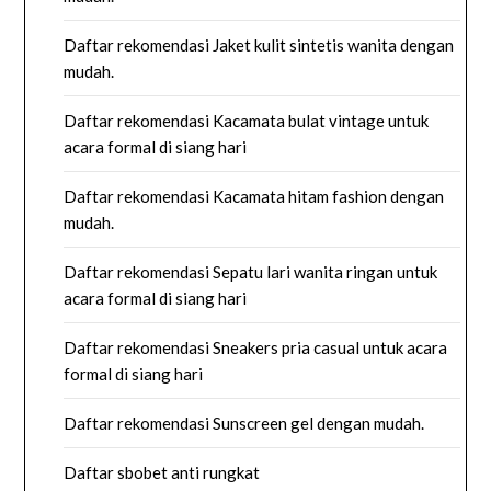
Daftar rekomendasi Jaket kulit sintetis wanita dengan
mudah.
Daftar rekomendasi Kacamata bulat vintage untuk
acara formal di siang hari
Daftar rekomendasi Kacamata hitam fashion dengan
mudah.
Daftar rekomendasi Sepatu lari wanita ringan untuk
acara formal di siang hari
Daftar rekomendasi Sneakers pria casual untuk acara
formal di siang hari
Daftar rekomendasi Sunscreen gel dengan mudah.
Daftar sbobet anti rungkat