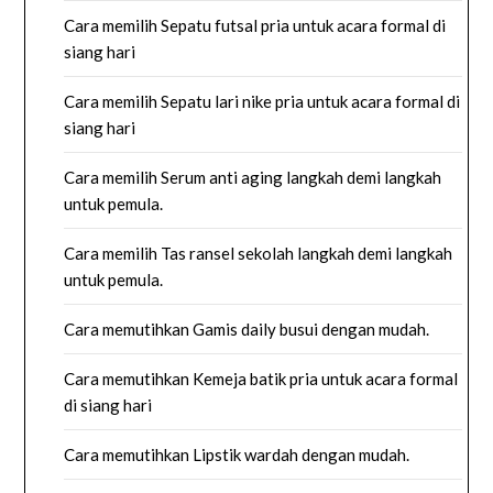
Cara memilih Sepatu futsal pria untuk acara formal di
siang hari
Cara memilih Sepatu lari nike pria untuk acara formal di
siang hari
Cara memilih Serum anti aging langkah demi langkah
untuk pemula.
Cara memilih Tas ransel sekolah langkah demi langkah
untuk pemula.
Cara memutihkan Gamis daily busui dengan mudah.
Cara memutihkan Kemeja batik pria untuk acara formal
di siang hari
Cara memutihkan Lipstik wardah dengan mudah.