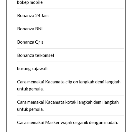
bokep mobile
Bonanza 24 Jam
Bonanza BNI
Bonanza Qris
Bonanza telkomsel
burung rajawali
Cara memakai Kacamata clip on langkah demi langkah
untuk pemula.
Cara memakai Kacamata kotak langkah demi langkah
untuk pemula.
Cara memakai Masker wajah organik dengan mudah.