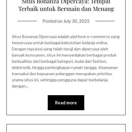
Situs Bonanza Dipercaya: Tempat
Terbaik untuk Bermain dan Menang
Posted on
July 30, 2025
Situs Bonanza Dipercaya adalah platform e-commerce yang
terpercaya untuk berbagai kebutuhan belanja online.
Dengan reputasi yang telah teruji dan dipercaya oleh
banyak konsumen, situs ini menyediakan berbagai produk
berkualitas dari berbagai kategori, mulai dari fashion,
elektronik, hingga perlengkapan rumah tangga. Keamanan
transaksi dan kepuasan pelanggan merupakan prioritas
utama situs ini, sehingga pengguna dapat berbelanja
dengan…
Read more