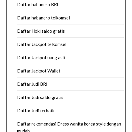
Daftar habanero BRI
Daftar habanero telkomsel
Daftar Hoki saldo gratis
Daftar Jackpot telkomsel
Daftar Jackpot uang asli
Daftar Jackpot Wallet
Daftar Judi BRI
Daftar Judi saldo gratis
Daftar Judi terbaik
Daftar rekomendasi Dress wanita korea style dengan
mudah.