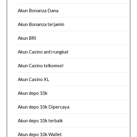
Akun Bonanza Dana
Akun Bonanza terjamin
Akun BRI
Akun Casino anti rungkat
Akun Casino telkomsel
Akun Casino XL
Akun depo 10k
Akun depo 10k Dipercaya
Akun depo 10k terbaik
Akun depo 10k Wallet