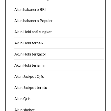
Akun habanero BRI
Akun habanero Populer
Akun Hoki anti rungkat
Akun Hoki terbaik
Akun Hoki tergacor
Akun Hoki terjamin
Akun Jackpot Qris
Akun Jackpot terjitu
Akun Qris
Akun sbobet