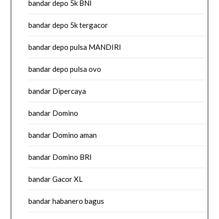
bandar depo 5k BNI
bandar depo 5k tergacor
bandar depo pulsa MANDIRI
bandar depo pulsa ovo
bandar Dipercaya
bandar Domino
bandar Domino aman
bandar Domino BRI
bandar Gacor XL
bandar habanero bagus