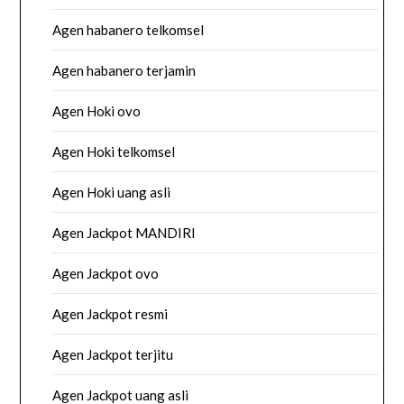
Agen habanero telkomsel
Agen habanero terjamin
Agen Hoki ovo
Agen Hoki telkomsel
Agen Hoki uang asli
Agen Jackpot MANDIRI
Agen Jackpot ovo
Agen Jackpot resmi
Agen Jackpot terjitu
Agen Jackpot uang asli