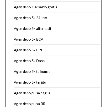
Agen depo 10k saldo gratis
Agen depo 5k 24 Jam
Agen depo 5k alternatif
Agen depo 5k BCA
Agen depo 5k BRI
Agen depo 5k Dana
Agen depo 5k telkomsel
Agen depo 5k terjitu
Agen depo pulsa bagus
Agen depo pulsa BRI