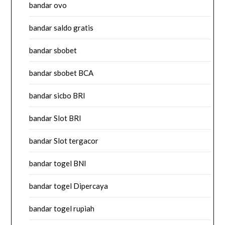
bandar ovo
bandar saldo gratis
bandar sbobet
bandar sbobet BCA
bandar sicbo BRI
bandar Slot BRI
bandar Slot tergacor
bandar togel BNI
bandar togel Dipercaya
bandar togel rupiah