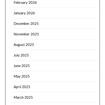
February 2026
January 2026
December 2025
November 2025
August 2025
July 2025
June 2025
May 2025
April 2025
March 2025