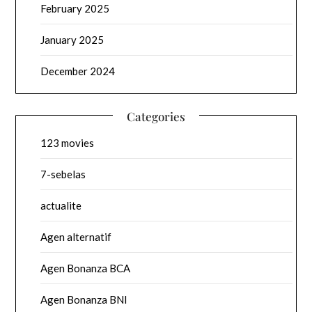
February 2025
January 2025
December 2024
Categories
123 movies
7-sebelas
actualite
Agen alternatif
Agen Bonanza BCA
Agen Bonanza BNI