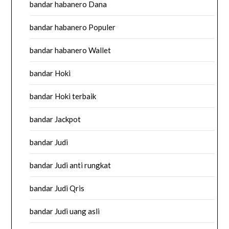
bandar habanero Dana
bandar habanero Populer
bandar habanero Wallet
bandar Hoki
bandar Hoki terbaik
bandar Jackpot
bandar Judi
bandar Judi anti rungkat
bandar Judi Qris
bandar Judi uang asli