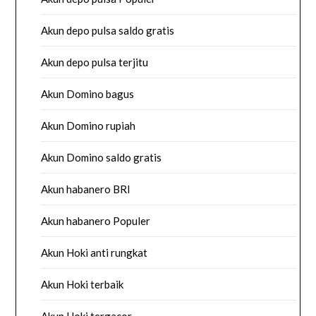
Akun depo pulsa saldo gratis
Akun depo pulsa terjitu
Akun Domino bagus
Akun Domino rupiah
Akun Domino saldo gratis
Akun habanero BRI
Akun habanero Populer
Akun Hoki anti rungkat
Akun Hoki terbaik