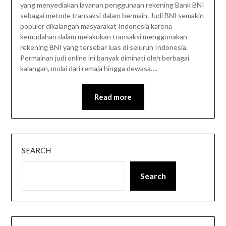
yang menyediakan layanan penggunaan rekening Bank BNI
sebagai metode transaksi dalam bermain. Judi BNI semakin
populer dikalangan masyarakat Indonesia karena
kemudahan dalam melakukan transaksi menggunakan
rekening BNI yang tersebar luas di seluruh Indonesia.
Permainan judi online ini banyak diminati oleh berbagai
kalangan, mulai dari remaja hingga dewasa….
Read more
SEARCH
Search