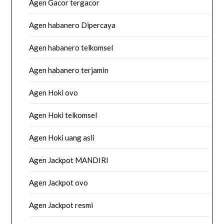
Agen Gacor tergacor
Agen habanero Dipercaya
Agen habanero telkomsel
Agen habanero terjamin
Agen Hoki ovo
Agen Hoki telkomsel
Agen Hoki uang asli
Agen Jackpot MANDIRI
Agen Jackpot ovo
Agen Jackpot resmi