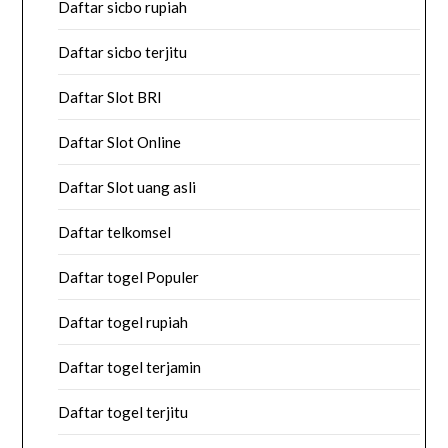
Daftar sicbo rupiah
Daftar sicbo terjitu
Daftar Slot BRI
Daftar Slot Online
Daftar Slot uang asli
Daftar telkomsel
Daftar togel Populer
Daftar togel rupiah
Daftar togel terjamin
Daftar togel terjitu