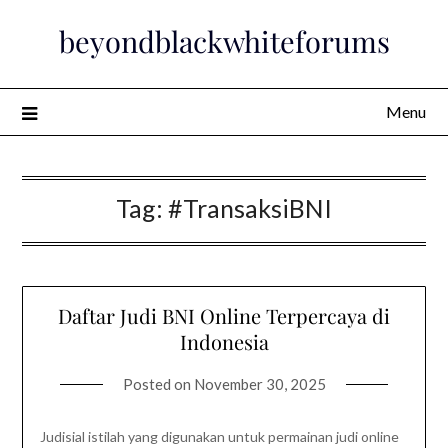
Skip
beyondblackwhiteforums
to
content
Menu
Tag:
#TransaksiBNI
Daftar Judi BNI Online Terpercaya di
Indonesia
Posted on
November 30, 2025
Judisial istilah yang digunakan untuk permainan judi online