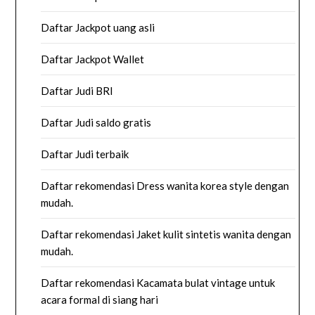
Daftar Jackpot uang asli
Daftar Jackpot Wallet
Daftar Judi BRI
Daftar Judi saldo gratis
Daftar Judi terbaik
Daftar rekomendasi Dress wanita korea style dengan
mudah.
Daftar rekomendasi Jaket kulit sintetis wanita dengan
mudah.
Daftar rekomendasi Kacamata bulat vintage untuk
acara formal di siang hari