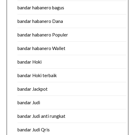
bandar habanero bagus
bandar habanero Dana
bandar habanero Populer
bandar habanero Wallet
bandar Hoki
bandar Hoki terbaik
bandar Jackpot
bandar Judi
bandar Judi anti rungkat
bandar Judi Qris