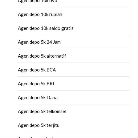
Agen depo 10k ovo
Agen depo 10k rupiah
Agen depo 10k saldo gratis
Agen depo 5k 24 Jam
Agen depo 5k alternatif
Agen depo 5k BCA
Agen depo 5k BRI
Agen depo 5k Dana
Agen depo 5k telkomsel
Agen depo 5k terjitu