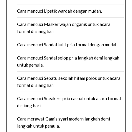
Cara mencuci Lipstik wardah dengan mudah.
Cara mencuci Masker wajah organik untuk acara
formal di siang hari
Cara mencuci Sandal kulit pria formal dengan mudah.
Cara mencuci Sandal selop pria langkah demi langkah
untuk pemula.
Cara mencuci Sepatu sekolah hitam polos untuk acara
formal di siang hari
Cara mencuci Sneakers pria casual untuk acara formal
di siang hari
Cara merawat Gamis syari modern langkah demi
langkah untuk pemula.