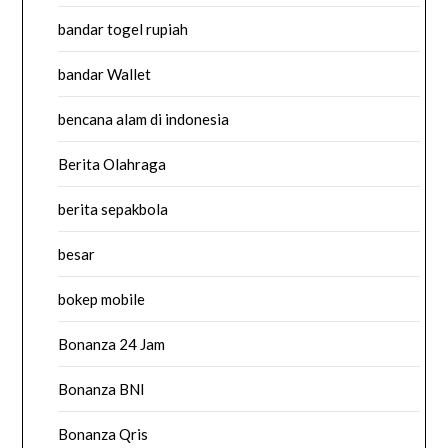
bandar togel rupiah
bandar Wallet
bencana alam di indonesia
Berita Olahraga
berita sepakbola
besar
bokep mobile
Bonanza 24 Jam
Bonanza BNI
Bonanza Qris