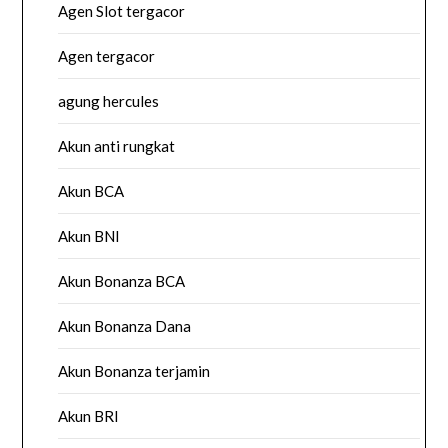
Agen Slot tergacor
Agen tergacor
agung hercules
Akun anti rungkat
Akun BCA
Akun BNI
Akun Bonanza BCA
Akun Bonanza Dana
Akun Bonanza terjamin
Akun BRI