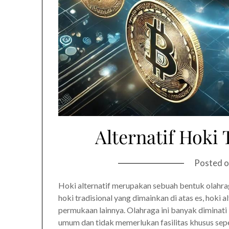
Alternatif Hoki
Posted 
Hoki alternatif merupakan sebuah bentuk olahra
hoki tradisional yang dimainkan di atas es, hoki 
permukaan lainnya. Olahraga ini banyak diminat
umum dan tidak memerlukan fasilitas khusus seper