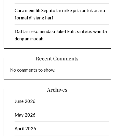
Cara memilih Sepatu lari nike pria untuk acara
formal di siang hari
Daftar rekomendasi Jaket kulit sintetis wanita
dengan mudah.
Recent Comments
No comments to show.
Archives
June 2026
May 2026
April 2026