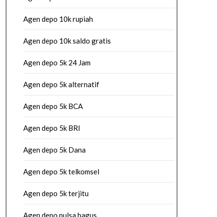
Agen depo 10k rupiah
Agen depo 10k saldo gratis
Agen depo 5k 24 Jam
Agen depo 5k alternatif
Agen depo 5k BCA
Agen depo 5k BRI
Agen depo 5k Dana
Agen depo 5k telkomsel
Agen depo 5k terjitu
Agen depo pulsa bagus