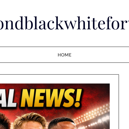
ondblackwhitefo
HOME