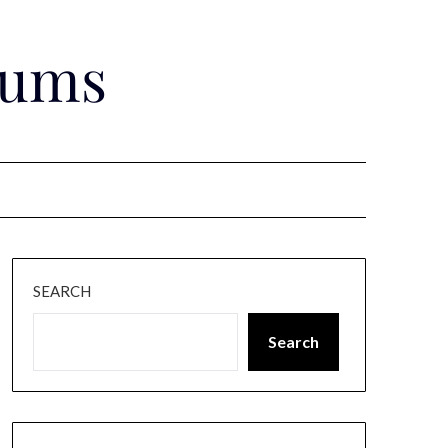
rums
SEARCH
Search