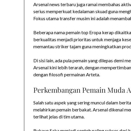
Arsenal news terbaru juga ramai membahas aktivi
serius memperkuat kedalaman skuad guna mengha
Fokus utama transfer musim ini adalah menambah 
Beberapa nama pemain top Eropa kerap dikaitka
berkualitas menjadi prioritas untuk menjaga kese
memantau striker tajam guna meningkatkan produk
Di sisi lain, ada pula pemain yang dilepas demi 
Arsenal kini lebih terarah, dengan mempertimban
dengan filosofi permainan Arteta.
Perkembangan Pemain Muda A
Salah satu aspek yang sering muncul dalam berit
melahirkan pemain berbakat. Arsenal dikenal mem
terlihat jelas di tim utama.
Bukayo Saka menjadi contoh paling sukses dari lu