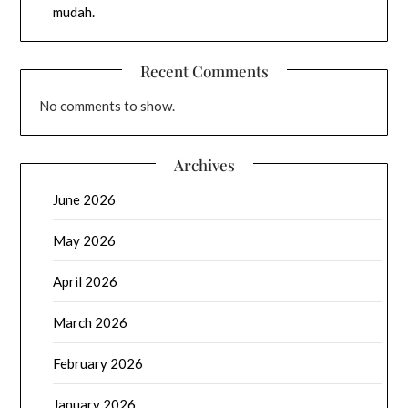
mudah.
Recent Comments
No comments to show.
Archives
June 2026
May 2026
April 2026
March 2026
February 2026
January 2026