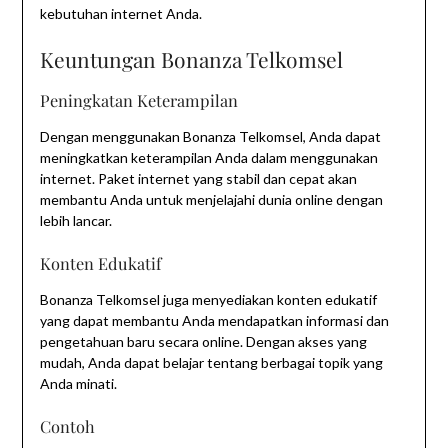
kebutuhan internet Anda.
Keuntungan Bonanza Telkomsel
Peningkatan Keterampilan
Dengan menggunakan Bonanza Telkomsel, Anda dapat
meningkatkan keterampilan Anda dalam menggunakan
internet. Paket internet yang stabil dan cepat akan
membantu Anda untuk menjelajahi dunia online dengan
lebih lancar.
Konten Edukatif
Bonanza Telkomsel juga menyediakan konten edukatif
yang dapat membantu Anda mendapatkan informasi dan
pengetahuan baru secara online. Dengan akses yang
mudah, Anda dapat belajar tentang berbagai topik yang
Anda minati.
Contoh