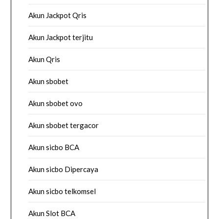
Akun Jackpot Qris
Akun Jackpot terjitu
Akun Qris
Akun sbobet
Akun sbobet ovo
Akun sbobet tergacor
Akun sicbo BCA
Akun sicbo Dipercaya
Akun sicbo telkomsel
Akun Slot BCA