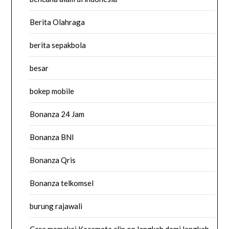
Berita Olahraga
berita sepakbola
besar
bokep mobile
Bonanza 24 Jam
Bonanza BNI
Bonanza Qris
Bonanza telkomsel
burung rajawali
Cara memakai Kacamata clip on langkah demi langkah