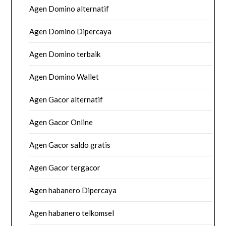
Agen Domino alternatif
Agen Domino Dipercaya
Agen Domino terbaik
Agen Domino Wallet
Agen Gacor alternatif
Agen Gacor Online
Agen Gacor saldo gratis
Agen Gacor tergacor
Agen habanero Dipercaya
Agen habanero telkomsel