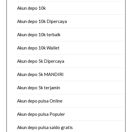
Akun depo 10k
Akun depo 10k Dipercaya
Akun depo 10k terbaik
Akun depo 10k Wallet
Akun depo 5k Dipercaya
Akun depo 5k MANDIRI
Akun depo 5k terjamin
Akun depo pulsa Online
Akun depo pulsa Populer
Akun depo pulsa saldo gratis