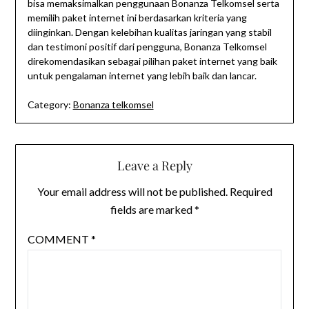
bisa memaksimalkan penggunaan Bonanza Telkomsel serta
memilih paket internet ini berdasarkan kriteria yang
diinginkan. Dengan kelebihan kualitas jaringan yang stabil
dan testimoni positif dari pengguna, Bonanza Telkomsel
direkomendasikan sebagai pilihan paket internet yang baik
untuk pengalaman internet yang lebih baik dan lancar.
Category:
Bonanza telkomsel
Leave a Reply
Your email address will not be published.
Required
fields are marked
*
COMMENT
*