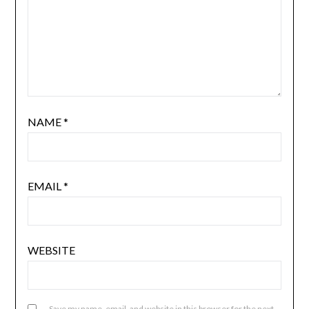
NAME
*
EMAIL
*
WEBSITE
Save my name, email, and website in this browser for the next