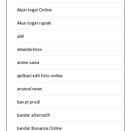
Akun togel Online
Akun togel rupiah
aldi
amanda knox
anime sama
aplikasi edit foto online
arsenal news
ban pt prodi
bandar alternatif
bandar Bonanza Online