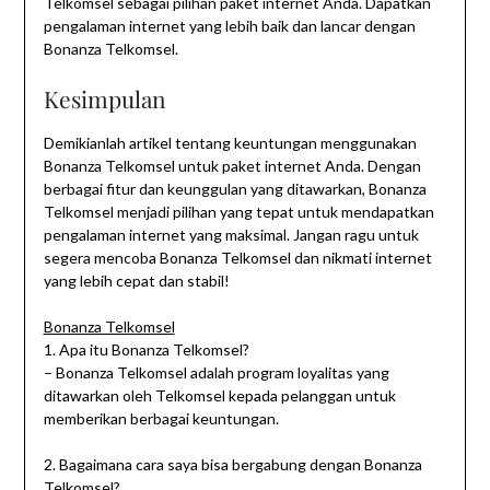
Telkomsel sebagai pilihan paket internet Anda. Dapatkan
pengalaman internet yang lebih baik dan lancar dengan
Bonanza Telkomsel.
Kesimpulan
Demikianlah artikel tentang keuntungan menggunakan
Bonanza Telkomsel untuk paket internet Anda. Dengan
berbagai fitur dan keunggulan yang ditawarkan, Bonanza
Telkomsel menjadi pilihan yang tepat untuk mendapatkan
pengalaman internet yang maksimal. Jangan ragu untuk
segera mencoba Bonanza Telkomsel dan nikmati internet
yang lebih cepat dan stabil!
Bonanza Telkomsel
1. Apa itu Bonanza Telkomsel?
– Bonanza Telkomsel adalah program loyalitas yang
ditawarkan oleh Telkomsel kepada pelanggan untuk
memberikan berbagai keuntungan.
2. Bagaimana cara saya bisa bergabung dengan Bonanza
Telkomsel?