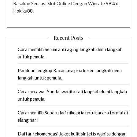
Rasakan Sensasi Slot Online Dengan Winrate 99% di
Hokiku88
.
Recent Posts
Cara memilih Serum anti aging langkah demi langkah
untuk pemula.
Panduan lengkap Kacamata pria keren langkah demi
langkah untuk pemula.
Cara merawat Sandal wanita tali langkah demi langkah
untuk pemula.
Cara memilih Sepatu lari nike pria untuk acara formal di
siang hari
Daftar rekomendasi Jaket kulit sintetis wanita dengan