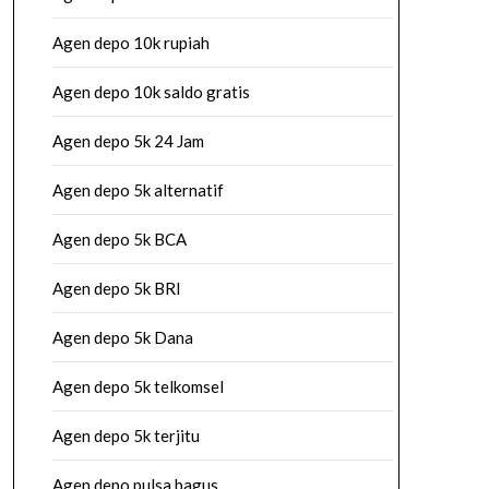
Agen depo 10k rupiah
Agen depo 10k saldo gratis
Agen depo 5k 24 Jam
Agen depo 5k alternatif
Agen depo 5k BCA
Agen depo 5k BRI
Agen depo 5k Dana
Agen depo 5k telkomsel
Agen depo 5k terjitu
Agen depo pulsa bagus