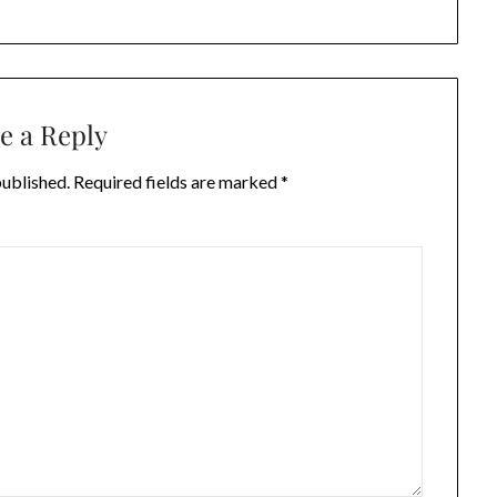
e a Reply
published.
Required fields are marked
*