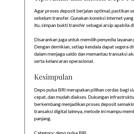
Agar proses deposit berjalan optimal, pastikan 
sebelum transfer. Gunakan koneksi internet yang 
itu, simpan bukti transfer sebagai arsip apabila 
Disarankan juga untuk memilih penyedia layanan 
Dengan demikian, setiap kendala dapat segera di
dalam menjaga saldo dan memantau transaksi 
serta kelancaran operasional.
Kesimpulan
Depo pulsa BRI merupakan pilihan cerdas bagi 
cepat, dan mudah diakses. Dukungan infrastruktur
berkembang menjadikan proses deposit semakin 
transaksi digital lainnya, metode ini mampu me
panjang.
Category:
depo pulsa BRI