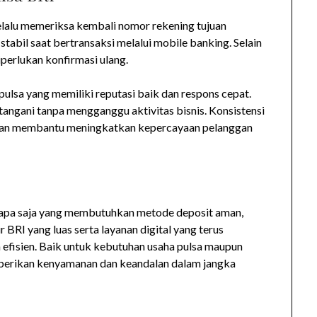
selalu memeriksa kembali nomor rekening tujuan
stabil saat bertransaksi melalui mobile banking. Selain
diperlukan konfirmasi ulang.
pulsa yang memiliki reputasi baik dan respons cepat.
tangani tanpa mengganggu aktivitas bisnis. Konsistensi
akan membantu meningkatkan kepercayaan pelanggan
siapa saja yang membutuhkan metode deposit aman,
 BRI yang luas serta layanan digital yang terus
efisien. Baik untuk kebutuhan usaha pulsa maupun
mberikan kenyamanan dan keandalan dalam jangka