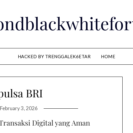
ondblackwhitefo
HACKED BY TRENGGALEK6ETAR
HOME
pulsa BRI
February 3, 2026
 Transaksi Digital yang Aman