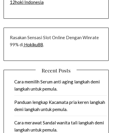
12hoki Indonesia
Rasakan Sensasi Slot Online Dengan Winrate
99% di
Hokiku88
.
Recent Posts
Cara memilih Serum anti aging langkah demi
langkah untuk pemula.
Panduan lengkap Kacamata pria keren langkah
demi langkah untuk pemula.
Cara merawat Sandal wanita tali langkah demi
langkah untuk pemula.