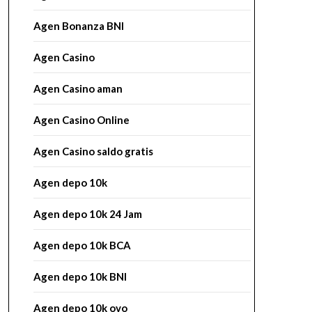
Agen Bonanza BNI
Agen Casino
Agen Casino aman
Agen Casino Online
Agen Casino saldo gratis
Agen depo 10k
Agen depo 10k 24 Jam
Agen depo 10k BCA
Agen depo 10k BNI
Agen depo 10k ovo