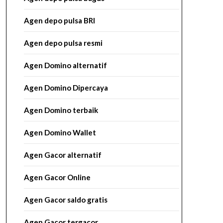
Agen depo pulsa BRI
Agen depo pulsa resmi
Agen Domino alternatif
Agen Domino Dipercaya
Agen Domino terbaik
Agen Domino Wallet
Agen Gacor alternatif
Agen Gacor Online
Agen Gacor saldo gratis
Agen Gacor tergacor