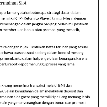
rmainan Slot
perlu mengetahui beberapa strategi dasar dalam
 memiliki RTP (Return to Player) tinggi. Mesin dengan
emenangan dalam jangka panjang. Selain itu, pastikan
 dan memberikan bonus atau promosi yang menarik,
reka dengan bijak. Tentukan batas taruhan yang sesuai
 terbawa suasana saat sedang dalam kondisi menang
uga membantu dalam hal pengelolaan keuangan, karena
perlu repot-repot menunggu proses yang lama.
baik yang menerima transaksi melalui BNI dan
a. Selain kemudahan dalam melakukan deposit dan
ermainan slot gacor yang memiliki peluang menang lebih
rmain yang menyenangkan dengan bonus dan promosi