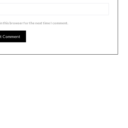
in this browser for the next time I comment.