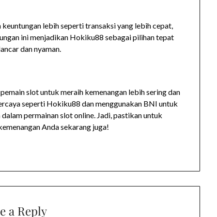
untungan lebih seperti transaksi yang lebih cepat,
ungan ini menjadikan Hokiku88 sebagai pilihan tepat
 lancar dan nyaman.
pemain slot untuk meraih kemenangan lebih sering dan
erpercaya seperti Hokiku88 dan menggunakan BNI untuk
dalam permainan slot online. Jadi, pastikan untuk
h kemenangan Anda sekarang juga!
e a Reply