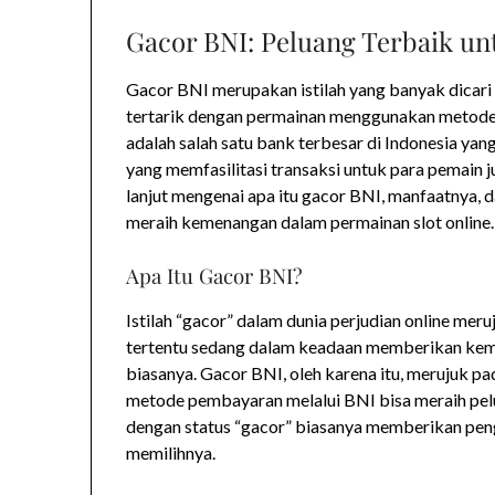
Gacor BNI: Peluang Terbaik un
Gacor BNI merupakan istilah yang banyak dicari 
tertarik dengan permainan menggunakan metode
adalah salah satu bank terbesar di Indonesia y
yang memfasilitasi transaksi untuk para pemain ju
lanjut mengenai apa itu gacor BNI, manfaatnya
meraih kemenangan dalam permainan slot online.
Apa Itu Gacor BNI?
Istilah “gacor” dalam dunia perjudian online mer
tertentu sedang dalam keadaan memberikan kemen
biasanya. Gacor BNI, oleh karena itu, merujuk p
metode pembayaran melalui BNI bisa meraih pel
dengan status “gacor” biasanya memberikan pen
memilihnya.