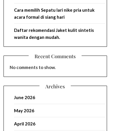
Cara memilih Sepatu lari nike pria untuk
acara formal di siang hari
Daftar rekomendasi Jaket kulit sintetis
wanita dengan mudah.
Recent Comments
No comments to show.
Archives
June 2026
May 2026
April 2026