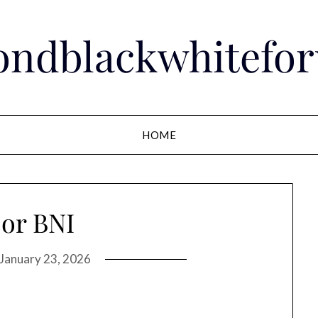
ondblackwhitefo
HOME
or BNI
January 23, 2026