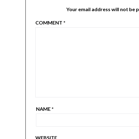
Your email address will not be 
COMMENT
*
NAME
*
WEBSITE