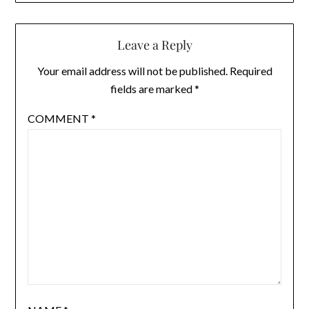
Leave a Reply
Your email address will not be published.
Required
fields are marked
*
COMMENT
*