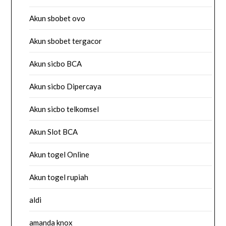
Akun sbobet ovo
Akun sbobet tergacor
Akun sicbo BCA
Akun sicbo Dipercaya
Akun sicbo telkomsel
Akun Slot BCA
Akun togel Online
Akun togel rupiah
aldi
amanda knox