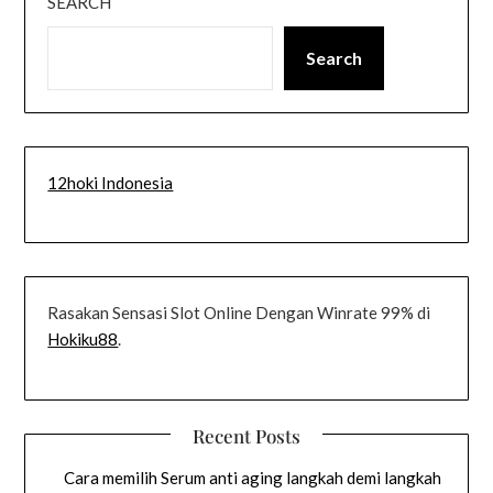
SEARCH
Search
12hoki Indonesia
Rasakan Sensasi Slot Online Dengan Winrate 99% di
Hokiku88
.
Recent Posts
Cara memilih Serum anti aging langkah demi langkah