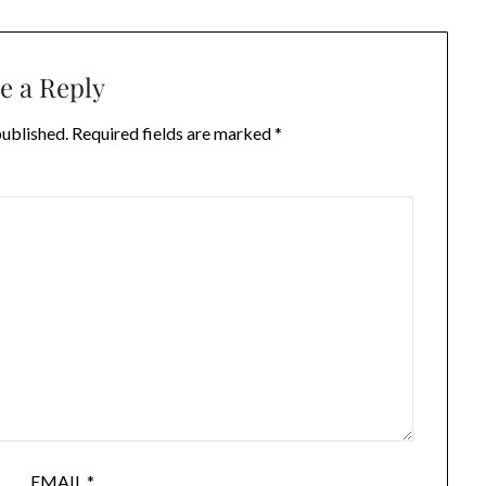
e a Reply
published.
Required fields are marked
*
EMAIL
*