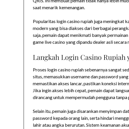
QRIS. Ini membuat pemain tidak hanya lebih muda
saat menarik kemenangan.
Popularitas login casino rupiah juga meningkat k
modern yang bisa diakses dari berbagai perangk
saja, pemain dapat menikmati banyak permainan se
game live casino yang dipandu dealer asli secara r
Langkah Login Casino Rupiah 
Proses login casino rupiah sebenarnya sangat se
situs, memasukkan username dan password yang s
memastikan akses lancar, pastikan koneksi intern
Jika ingin akses lebih cepat, pemain dapat lan
dirancang untuk mempermudah pengguna tanpa 
Selain itu, pemain juga disarankan menyimpan d
password kepada orang lain, serta hindari meng
lahir atau angka berurutan. Sistem keamanan aku