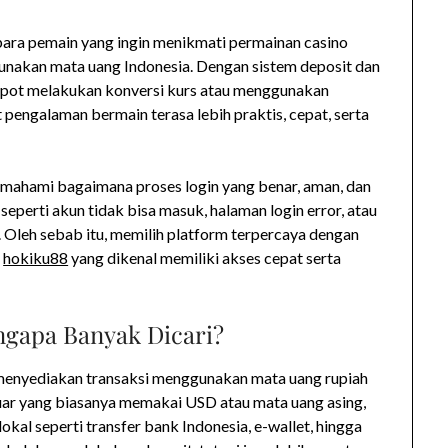
 para pemain yang ingin menikmati permainan casino
unakan mata uang Indonesia. Dengan sistem deposit dan
 repot melakukan konversi kurs atau menggunakan
pengalaman bermain terasa lebih praktis, cepat, serta
mahami bagaimana proses login yang benar, aman, dan
eperti akun tidak bisa masuk, halaman login error, atau
. Oleh sebab itu, memilih platform terpercaya dengan
i
hokiku88
yang dikenal memiliki akses cepat serta
ngapa Banyak Dicari?
g menyediakan transaksi menggunakan mata uang rupiah
uar yang biasanya memakai USD atau mata uang asing,
kal seperti transfer bank Indonesia, e-wallet, hingga