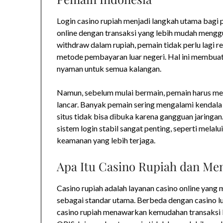
Login casino rupiah menjadi langkah utama bagi
online dengan transaksi yang lebih mudah mengg
withdraw dalam rupiah, pemain tidak perlu lagi
metode pembayaran luar negeri. Hal ini membuat 
nyaman untuk semua kalangan.
Namun, sebelum mulai bermain, pemain harus me
lancar. Banyak pemain sering mengalami kendala s
situs tidak bisa dibuka karena gangguan jaringan
sistem login stabil sangat penting, seperti melalu
keamanan yang lebih terjaga.
Apa Itu Casino Rupiah dan Me
Casino rupiah adalah layanan casino online yan
sebagai standar utama. Berbeda dengan casino l
casino rupiah menawarkan kemudahan transaksi lo