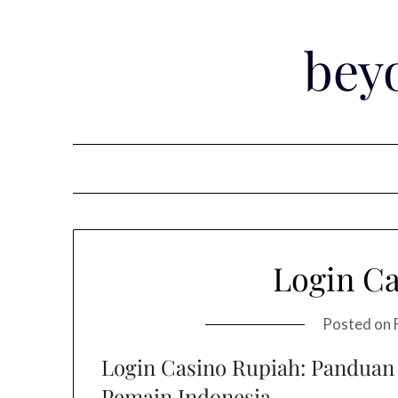
Skip
to
bey
content
Login Ca
Posted on
Login Casino Rupiah: Panduan
Pemain Indonesia