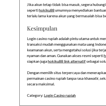
Jika akun tetap tidak bisa masuk, segera hubungi 
seperti
hokiku88
umumnya menyediakan bantuan c
terlalu lama karena akun yang bermasalah bisa be
Kesimpulan
Login casino rupiah adalah pintu utama untuk m
transaksi mudah menggunakan mata uang Indones
keamanan akun, serta mengetahui solusi jika ter
nyaman dan aman. Gunakan akses resmi seperti
h
siapkan juga
hokiku88 link alternatif
sebagai solu
Dengan memilih situs terpercaya dan menerapka
permainan casino rupiah tanpa rasa khawatir, s
secara maksimal.
Category:
Login Casino rupiah