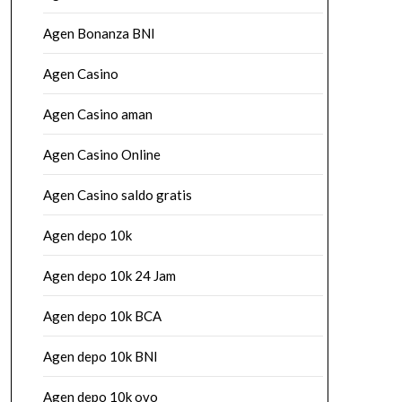
Agen Bonanza BNI
Agen Casino
Agen Casino aman
Agen Casino Online
Agen Casino saldo gratis
Agen depo 10k
Agen depo 10k 24 Jam
Agen depo 10k BCA
Agen depo 10k BNI
Agen depo 10k ovo