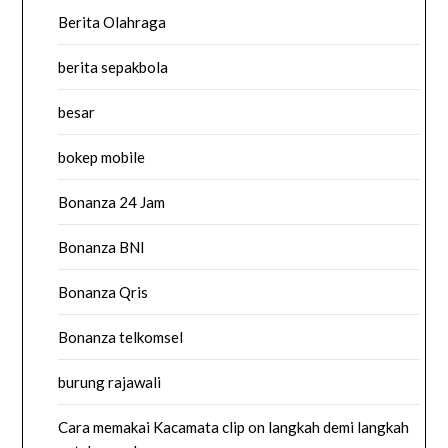
Berita Olahraga
berita sepakbola
besar
bokep mobile
Bonanza 24 Jam
Bonanza BNI
Bonanza Qris
Bonanza telkomsel
burung rajawali
Cara memakai Kacamata clip on langkah demi langkah