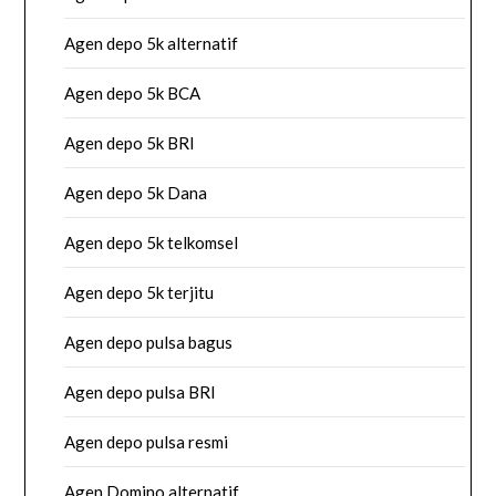
Agen depo 5k alternatif
Agen depo 5k BCA
Agen depo 5k BRI
Agen depo 5k Dana
Agen depo 5k telkomsel
Agen depo 5k terjitu
Agen depo pulsa bagus
Agen depo pulsa BRI
Agen depo pulsa resmi
Agen Domino alternatif