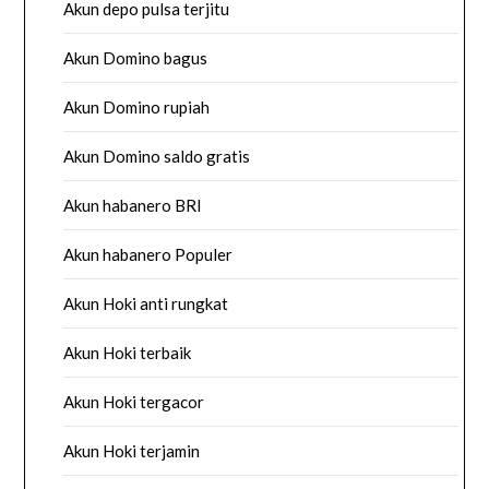
Akun depo pulsa terjitu
Akun Domino bagus
Akun Domino rupiah
Akun Domino saldo gratis
Akun habanero BRI
Akun habanero Populer
Akun Hoki anti rungkat
Akun Hoki terbaik
Akun Hoki tergacor
Akun Hoki terjamin