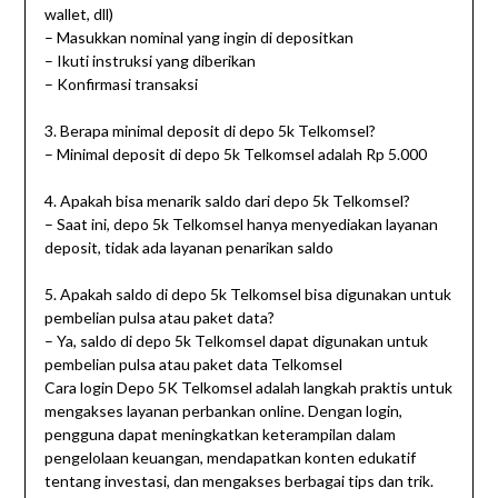
wallet, dll)
– Masukkan nominal yang ingin di depositkan
– Ikuti instruksi yang diberikan
– Konfirmasi transaksi
3. Berapa minimal deposit di depo 5k Telkomsel?
– Minimal deposit di depo 5k Telkomsel adalah Rp 5.000
4. Apakah bisa menarik saldo dari depo 5k Telkomsel?
– Saat ini, depo 5k Telkomsel hanya menyediakan layanan
deposit, tidak ada layanan penarikan saldo
5. Apakah saldo di depo 5k Telkomsel bisa digunakan untuk
pembelian pulsa atau paket data?
– Ya, saldo di depo 5k Telkomsel dapat digunakan untuk
pembelian pulsa atau paket data Telkomsel
Cara login Depo 5K Telkomsel adalah langkah praktis untuk
mengakses layanan perbankan online. Dengan login,
pengguna dapat meningkatkan keterampilan dalam
pengelolaan keuangan, mendapatkan konten edukatif
tentang investasi, dan mengakses berbagai tips dan trik.