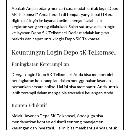
Apakah Anda sedang mencari cara mudah untuk login Depo
5K Telkomsel? Anda berada di tempat yang tepat! Di era
digital ini, login ke layanan online menjadi salah satu
kegiatan yang sering dilakukan. Salah satunya adalah login
ke layanan Depo 5K Telkomsel. Berikut adalah langkah
praktis dan cepat untuk login Depo 5K Telkomsel.
Keuntungan Login Depo 5K Telkomsel
Peningkatan Keterampilan
Dengan login Depo 5K Telkomsel, Anda bisa memperoleh
peningkatan keterampilan dalam menggunakan layanan
perbankan secara online. Hal ini bisa membantu Anda untuk
lebih terampil dalam mengelola transaksi keuangan Anda.
Konten Edukatif
Melalui layanan Depo 5K Telkomsel, Anda juga bisa
mendapatkan konten edukatif tentang manajemen
keuangan dan investasi. Hal ini bisa membantu Anda untuk