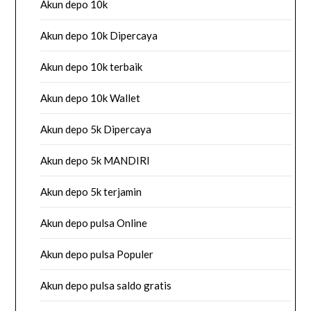
Akun depo 10k
Akun depo 10k Dipercaya
Akun depo 10k terbaik
Akun depo 10k Wallet
Akun depo 5k Dipercaya
Akun depo 5k MANDIRI
Akun depo 5k terjamin
Akun depo pulsa Online
Akun depo pulsa Populer
Akun depo pulsa saldo gratis