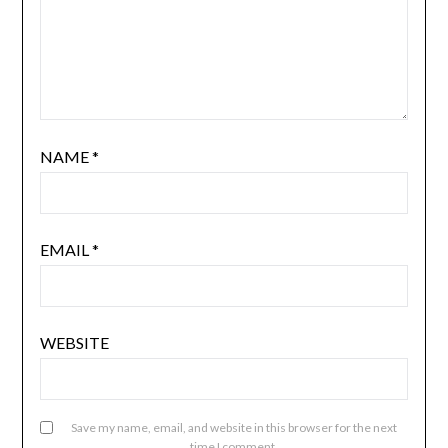
NAME
*
EMAIL
*
WEBSITE
Save my name, email, and website in this browser for the next
time I comment.