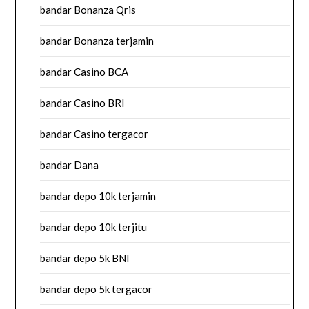
bandar Bonanza Qris
bandar Bonanza terjamin
bandar Casino BCA
bandar Casino BRI
bandar Casino tergacor
bandar Dana
bandar depo 10k terjamin
bandar depo 10k terjitu
bandar depo 5k BNI
bandar depo 5k tergacor