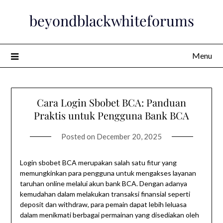
Skip
beyondblackwhiteforums
to
content
Menu
Cara Login Sbobet BCA: Panduan
Praktis untuk Pengguna Bank BCA
Posted on
December 20, 2025
Login sbobet BCA merupakan salah satu fitur yang
memungkinkan para pengguna untuk mengakses layanan
taruhan online melalui akun bank BCA. Dengan adanya
kemudahan dalam melakukan transaksi finansial seperti
deposit dan withdraw, para pemain dapat lebih leluasa
dalam menikmati berbagai permainan yang disediakan oleh