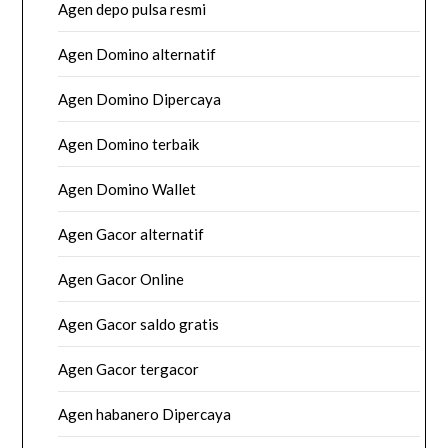
Agen depo pulsa resmi
Agen Domino alternatif
Agen Domino Dipercaya
Agen Domino terbaik
Agen Domino Wallet
Agen Gacor alternatif
Agen Gacor Online
Agen Gacor saldo gratis
Agen Gacor tergacor
Agen habanero Dipercaya