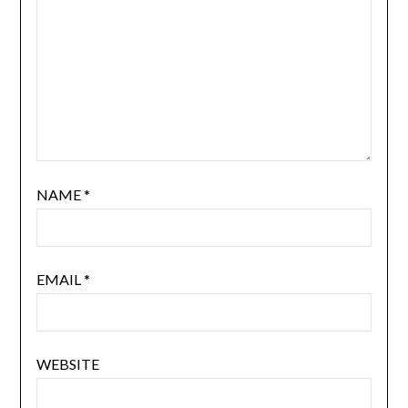
NAME
*
EMAIL
*
WEBSITE