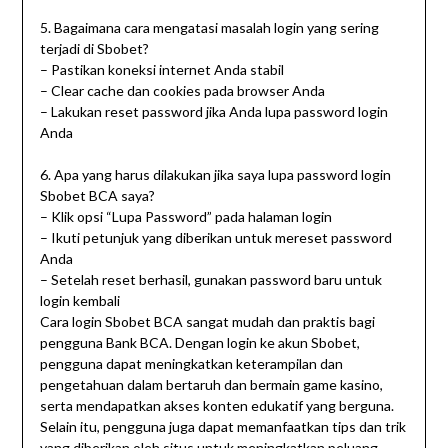
5. Bagaimana cara mengatasi masalah login yang sering
terjadi di Sbobet?
– Pastikan koneksi internet Anda stabil
– Clear cache dan cookies pada browser Anda
– Lakukan reset password jika Anda lupa password login
Anda
6. Apa yang harus dilakukan jika saya lupa password login
Sbobet BCA saya?
– Klik opsi “Lupa Password” pada halaman login
– Ikuti petunjuk yang diberikan untuk mereset password
Anda
– Setelah reset berhasil, gunakan password baru untuk
login kembali
Cara login Sbobet BCA sangat mudah dan praktis bagi
pengguna Bank BCA. Dengan login ke akun Sbobet,
pengguna dapat meningkatkan keterampilan dan
pengetahuan dalam bertaruh dan bermain game kasino,
serta mendapatkan akses konten edukatif yang berguna.
Selain itu, pengguna juga dapat memanfaatkan tips dan trik
yang diberikan oleh situs untuk meningkatkan peluang