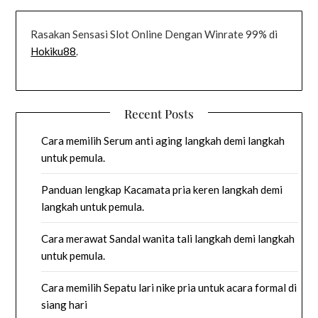
Rasakan Sensasi Slot Online Dengan Winrate 99% di
Hokiku88
.
Recent Posts
Cara memilih Serum anti aging langkah demi langkah
untuk pemula.
Panduan lengkap Kacamata pria keren langkah demi
langkah untuk pemula.
Cara merawat Sandal wanita tali langkah demi langkah
untuk pemula.
Cara memilih Sepatu lari nike pria untuk acara formal di
siang hari