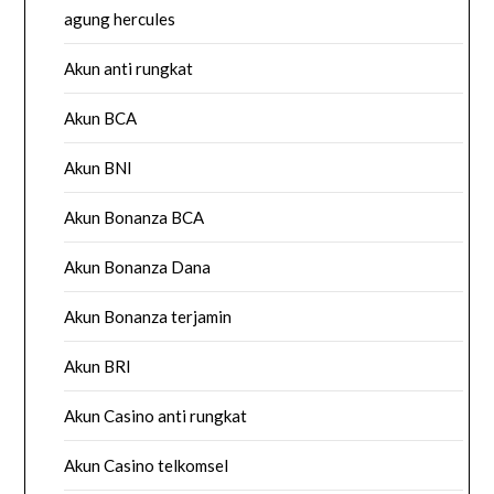
agung hercules
Akun anti rungkat
Akun BCA
Akun BNI
Akun Bonanza BCA
Akun Bonanza Dana
Akun Bonanza terjamin
Akun BRI
Akun Casino anti rungkat
Akun Casino telkomsel