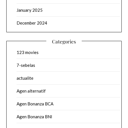
January 2025
December 2024
Categories
123 movies
7-sebelas
actualite
Agen alternatif
Agen Bonanza BCA
Agen Bonanza BNI