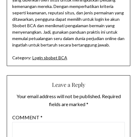
kemenangan mereka. Dengan memperhatikan kriteria
seperti keamanan, reputasi situs, dan jenis permainan yang
ditawarkan, pengguna dapat memilih untuk login ke akun
Sbobet BCA dan menikmati pengalaman bermain yang
menyenangkan. Jadi, gunakan panduan praktis ini untuk
memulai petualangan seru dalam dunia perjudian online dan
ingatlah untuk bertaruh secara bertanggung jawab.
Category:
Login sbobet BCA
Leave a Reply
Your email address will not be published.
Required
fields are marked
*
COMMENT
*