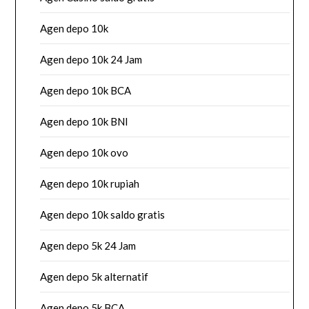
Agen depo 10k
Agen depo 10k 24 Jam
Agen depo 10k BCA
Agen depo 10k BNI
Agen depo 10k ovo
Agen depo 10k rupiah
Agen depo 10k saldo gratis
Agen depo 5k 24 Jam
Agen depo 5k alternatif
Agen depo 5k BCA