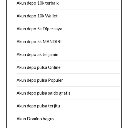
Akun depo 10k terbaik
Akun depo 10k Wallet
Akun depo 5k Dipercaya
Akun depo 5k MANDIRI
Akun depo 5k terjamin
Akun depo pulsa Online
Akun depo pulsa Populer
Akun depo pulsa saldo gratis
Akun depo pulsa terjitu
Akun Domino bagus