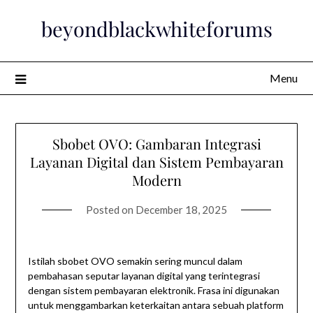
Skip
beyondblackwhiteforums
to
content
Menu
Sbobet OVO: Gambaran Integrasi
Layanan Digital dan Sistem Pembayaran
Modern
Posted on
December 18, 2025
Istilah sbobet OVO semakin sering muncul dalam
pembahasan seputar layanan digital yang terintegrasi
dengan sistem pembayaran elektronik. Frasa ini digunakan
untuk menggambarkan keterkaitan antara sebuah platform