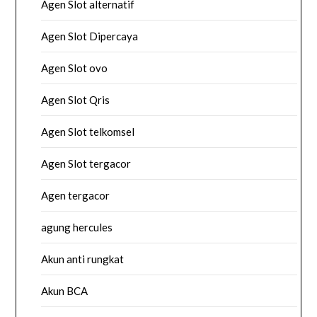
Agen Slot alternatif
Agen Slot Dipercaya
Agen Slot ovo
Agen Slot Qris
Agen Slot telkomsel
Agen Slot tergacor
Agen tergacor
agung hercules
Akun anti rungkat
Akun BCA