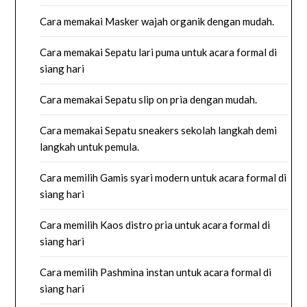
Cara memakai Masker wajah organik dengan mudah.
Cara memakai Sepatu lari puma untuk acara formal di
siang hari
Cara memakai Sepatu slip on pria dengan mudah.
Cara memakai Sepatu sneakers sekolah langkah demi
langkah untuk pemula.
Cara memilih Gamis syari modern untuk acara formal di
siang hari
Cara memilih Kaos distro pria untuk acara formal di
siang hari
Cara memilih Pashmina instan untuk acara formal di
siang hari