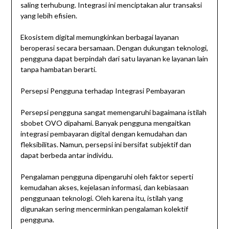
saling terhubung. Integrasi ini menciptakan alur transaksi
yang lebih efisien.
Ekosistem digital memungkinkan berbagai layanan
beroperasi secara bersamaan. Dengan dukungan teknologi,
pengguna dapat berpindah dari satu layanan ke layanan lain
tanpa hambatan berarti.
Persepsi Pengguna terhadap Integrasi Pembayaran
Persepsi pengguna sangat memengaruhi bagaimana istilah
sbobet OVO dipahami. Banyak pengguna mengaitkan
integrasi pembayaran digital dengan kemudahan dan
fleksibilitas. Namun, persepsi ini bersifat subjektif dan
dapat berbeda antar individu.
Pengalaman pengguna dipengaruhi oleh faktor seperti
kemudahan akses, kejelasan informasi, dan kebiasaan
penggunaan teknologi. Oleh karena itu, istilah yang
digunakan sering mencerminkan pengalaman kolektif
pengguna.