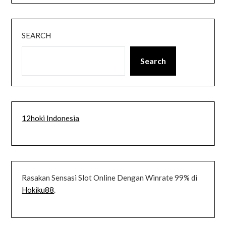
SEARCH
Search
12hoki Indonesia
Rasakan Sensasi Slot Online Dengan Winrate 99% di
Hokiku88
.