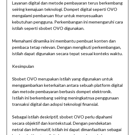
Layanan digital dan metode pembayaran terus berkembang
seiring kemajuan teknologi. Dompet digital seperti OVO
mengalami pembaruan fitur untuk menyesuaikan
kebutuhan pengguna. Perkembangan ini memengaruhi cara
istilah seperti sbobet OVO digunakan.
Memahami dinamika ini membantu pembuat konten dan
pembaca tetap relevan. Dengan mengikuti perkembangan,
istilah dapat digunakan secara tepat sesuai konteks waktu.
Kesimpulan
Sbobet OVO merupakan istilah yang digunakan untuk
menggambarkan keterkaitan antara sebuah platform digital
dan metode pembayaran berbasis dompet elektronik.
Istilah ini berkembang seiring meningkatnya penggunaan
transaksi digital dan adopsi teknologi finansial.
Sebagai istilah deskriptif, sbobet OVO perlu dipahami
secara objektif dan kontekstual. Dengan pendekatan
netral dan informatif, istilah ini dapat dimanfaatkan sebagai