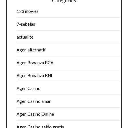
Categories
123 movies
7-sebelas
actualite
Agen alternatif
Agen Bonanza BCA
Agen Bonanza BNI
Agen Casino
Agen Casino aman
Agen Casino Online
Agen Casino saldo gratis