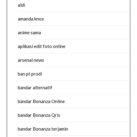
aldi
amanda knox
anime sama
aplikasi edit foto online
arsenal news
ban pt prodi
bandar alternatif
bandar Bonanza Online
bandar Bonanza Qris
bandar Bonanza terjamin