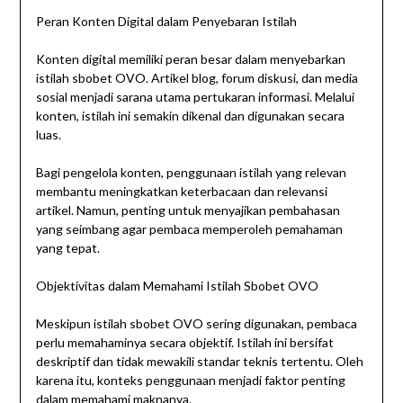
Peran Konten Digital dalam Penyebaran Istilah
Konten digital memiliki peran besar dalam menyebarkan
istilah sbobet OVO. Artikel blog, forum diskusi, dan media
sosial menjadi sarana utama pertukaran informasi. Melalui
konten, istilah ini semakin dikenal dan digunakan secara
luas.
Bagi pengelola konten, penggunaan istilah yang relevan
membantu meningkatkan keterbacaan dan relevansi
artikel. Namun, penting untuk menyajikan pembahasan
yang seimbang agar pembaca memperoleh pemahaman
yang tepat.
Objektivitas dalam Memahami Istilah Sbobet OVO
Meskipun istilah sbobet OVO sering digunakan, pembaca
perlu memahaminya secara objektif. Istilah ini bersifat
deskriptif dan tidak mewakili standar teknis tertentu. Oleh
karena itu, konteks penggunaan menjadi faktor penting
dalam memahami maknanya.