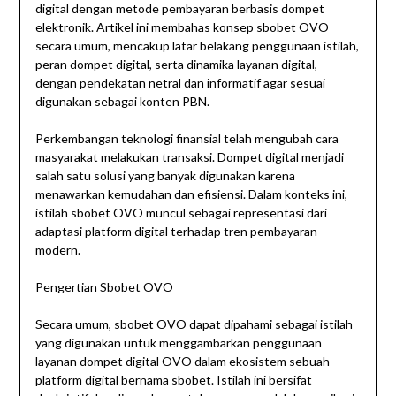
digital dengan metode pembayaran berbasis dompet
elektronik. Artikel ini membahas konsep sbobet OVO
secara umum, mencakup latar belakang penggunaan istilah,
peran dompet digital, serta dinamika layanan digital,
dengan pendekatan netral dan informatif agar sesuai
digunakan sebagai konten PBN.
Perkembangan teknologi finansial telah mengubah cara
masyarakat melakukan transaksi. Dompet digital menjadi
salah satu solusi yang banyak digunakan karena
menawarkan kemudahan dan efisiensi. Dalam konteks ini,
istilah sbobet OVO muncul sebagai representasi dari
adaptasi platform digital terhadap tren pembayaran
modern.
Pengertian Sbobet OVO
Secara umum, sbobet OVO dapat dipahami sebagai istilah
yang digunakan untuk menggambarkan penggunaan
layanan dompet digital OVO dalam ekosistem sebuah
platform digital bernama sbobet. Istilah ini bersifat