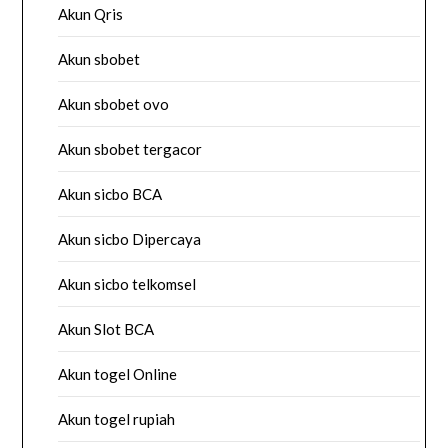
Akun Qris
Akun sbobet
Akun sbobet ovo
Akun sbobet tergacor
Akun sicbo BCA
Akun sicbo Dipercaya
Akun sicbo telkomsel
Akun Slot BCA
Akun togel Online
Akun togel rupiah