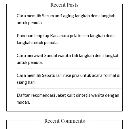
Recent Posts
Cara memilih Serum anti aging langkah demi langkah
untuk pemula.
Panduan lengkap Kacamata pria keren langkah demi
langkah untuk pemula.
Cara merawat Sandal wanita tali langkah demi langkah
untuk pemula.
Cara memilih Sepatu lari nike pria untuk acara formal di
siang hari
Daftar rekomendasi Jaket kulit sintetis wanita dengan
mudah.
Recent Comments