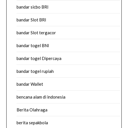
bandar sicbo BRI
bandar Slot BRI
bandar Slot tergacor
bandar togel BNI
bandar togel Dipercaya
bandar togel rupiah
bandar Wallet
bencana alam di indonesia
Berita Olahraga
berita sepakbola