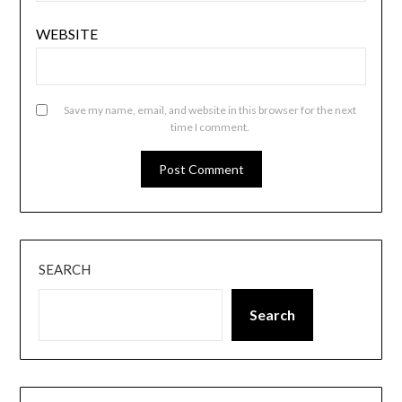
WEBSITE
Save my name, email, and website in this browser for the next
time I comment.
SEARCH
Search