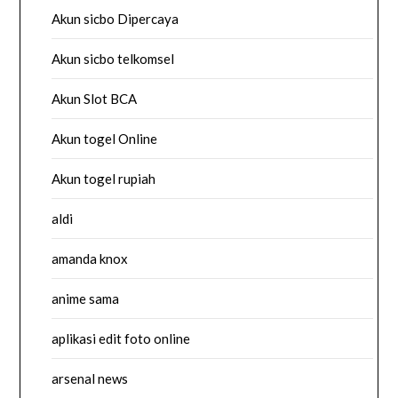
Akun sicbo Dipercaya
Akun sicbo telkomsel
Akun Slot BCA
Akun togel Online
Akun togel rupiah
aldi
amanda knox
anime sama
aplikasi edit foto online
arsenal news