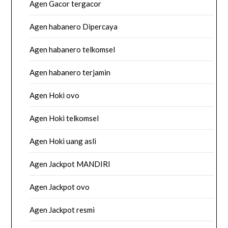
Agen Gacor tergacor
Agen habanero Dipercaya
Agen habanero telkomsel
Agen habanero terjamin
Agen Hoki ovo
Agen Hoki telkomsel
Agen Hoki uang asli
Agen Jackpot MANDIRI
Agen Jackpot ovo
Agen Jackpot resmi