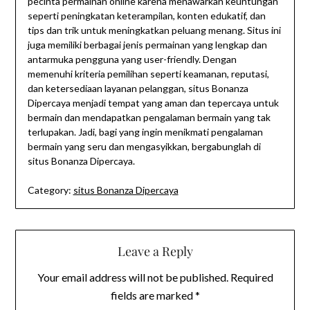
pecinta permainan online karena menawarkan keuntungan
seperti peningkatan keterampilan, konten edukatif, dan
tips dan trik untuk meningkatkan peluang menang. Situs ini
juga memiliki berbagai jenis permainan yang lengkap dan
antarmuka pengguna yang user-friendly. Dengan
memenuhi kriteria pemilihan seperti keamanan, reputasi,
dan ketersediaan layanan pelanggan, situs Bonanza
Dipercaya menjadi tempat yang aman dan tepercaya untuk
bermain dan mendapatkan pengalaman bermain yang tak
terlupakan. Jadi, bagi yang ingin menikmati pengalaman
bermain yang seru dan mengasyikkan, bergabunglah di
situs Bonanza Dipercaya.
Category:
situs Bonanza Dipercaya
Leave a Reply
Your email address will not be published.
Required
fields are marked
*