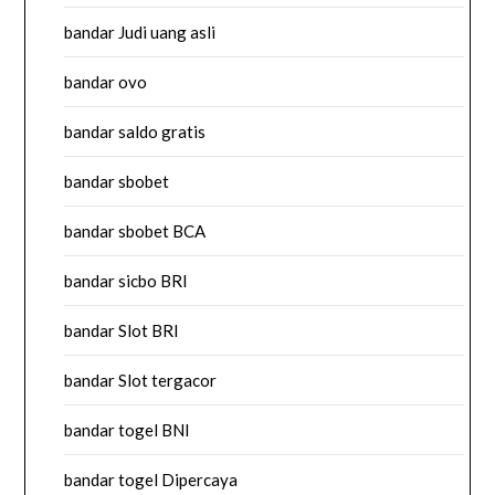
bandar Judi uang asli
bandar ovo
bandar saldo gratis
bandar sbobet
bandar sbobet BCA
bandar sicbo BRI
bandar Slot BRI
bandar Slot tergacor
bandar togel BNI
bandar togel Dipercaya