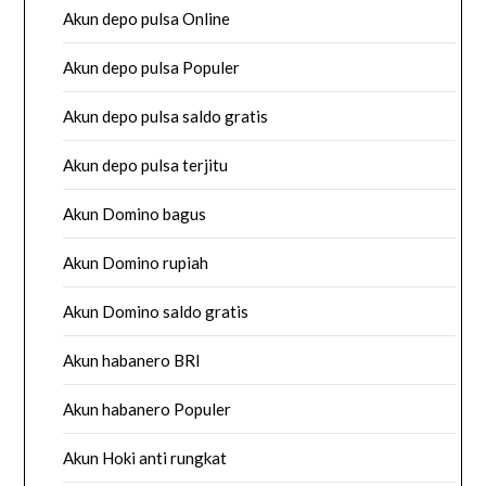
Akun depo pulsa Online
Akun depo pulsa Populer
Akun depo pulsa saldo gratis
Akun depo pulsa terjitu
Akun Domino bagus
Akun Domino rupiah
Akun Domino saldo gratis
Akun habanero BRI
Akun habanero Populer
Akun Hoki anti rungkat