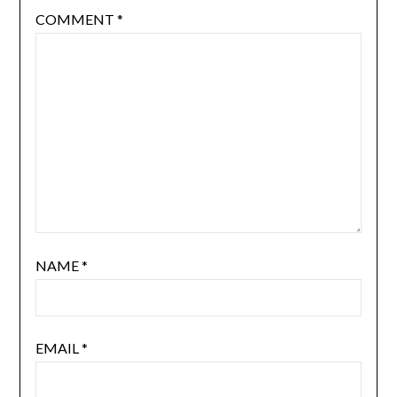
COMMENT
*
NAME
*
EMAIL
*