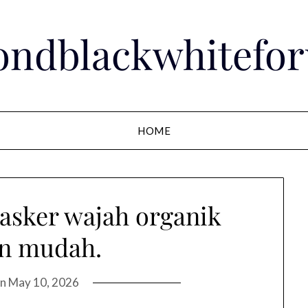
ondblackwhitefo
HOME
sker wajah organik
n mudah.
on
May 10, 2026