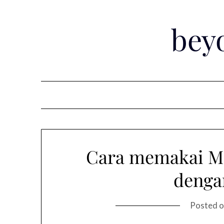
Skip
to
bey
content
Cara memakai Ma
denga
Posted 