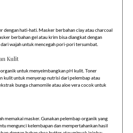
r dengan hati-hati. Masker berbahan clay atau charcoal
asker berbahan gel atau krim bisa diangkat dengan
 dari wajah untuk mencegah pori-pori tersumbat.
n Kulit
 organik untuk menyeimbangkan pH kulit. Toner
kulit untuk menyerap nutrisi dari pelembap atau
 ekstrak bunga chamomile atau aloe vera cocok untuk
lah memakai masker. Gunakan pelembap organik yang
antu mengunci kelembapan dan mempertahankan hasil
embap dengan bahan shea butter atau minyak jojoba;