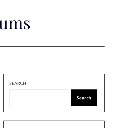
rums
SEARCH
Search