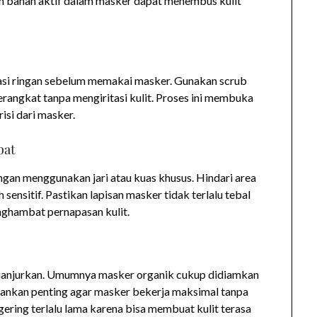
 bahan aktif dalam masker dapat menembus kulit
liasi ringan sebelum memakai masker. Gunakan scrub
terangkat tanpa mengiritasi kulit. Proses ini membuka
isi dari masker.
pat
gan menggunakan jari atau kuas khusus. Hindari area
ih sensitif. Pastikan lapisan masker tidak terlalu tebal
nghambat pernapasan kulit.
dianjurkan. Umumnya masker organik cukup didiamkan
rankan penting agar masker bekerja maksimal tanpa
ering terlalu lama karena bisa membuat kulit terasa