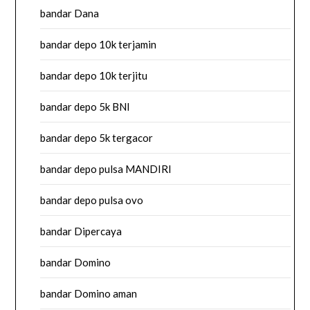
bandar Dana
bandar depo 10k terjamin
bandar depo 10k terjitu
bandar depo 5k BNI
bandar depo 5k tergacor
bandar depo pulsa MANDIRI
bandar depo pulsa ovo
bandar Dipercaya
bandar Domino
bandar Domino aman