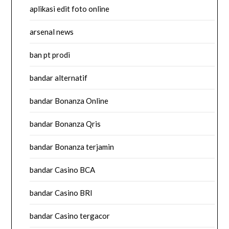
aplikasi edit foto online
arsenal news
ban pt prodi
bandar alternatif
bandar Bonanza Online
bandar Bonanza Qris
bandar Bonanza terjamin
bandar Casino BCA
bandar Casino BRI
bandar Casino tergacor