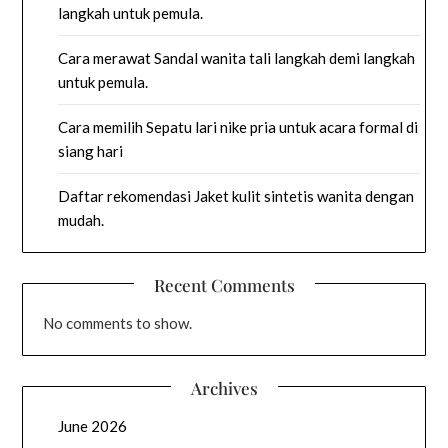
langkah untuk pemula.
Cara merawat Sandal wanita tali langkah demi langkah
untuk pemula.
Cara memilih Sepatu lari nike pria untuk acara formal di
siang hari
Daftar rekomendasi Jaket kulit sintetis wanita dengan
mudah.
Recent Comments
No comments to show.
Archives
June 2026