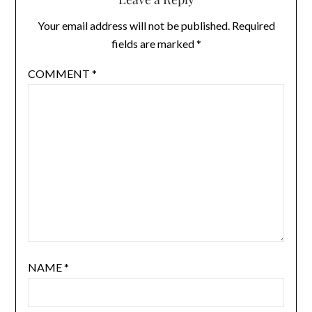
Your email address will not be published.
Required
fields are marked
*
COMMENT
*
NAME
*