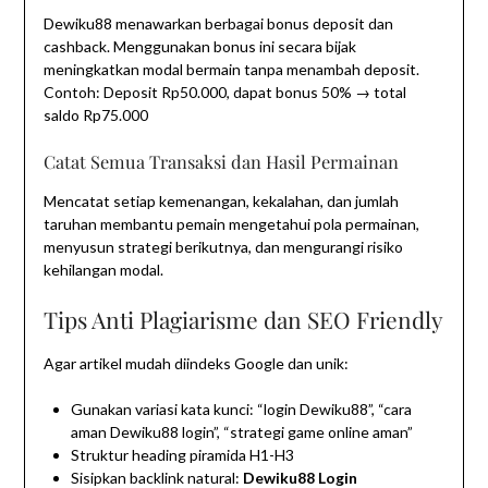
Dewiku88 menawarkan berbagai bonus deposit dan
cashback. Menggunakan bonus ini secara bijak
meningkatkan modal bermain tanpa menambah deposit.
Contoh: Deposit Rp50.000, dapat bonus 50% → total
saldo Rp75.000
Catat Semua Transaksi dan Hasil Permainan
Mencatat setiap kemenangan, kekalahan, dan jumlah
taruhan membantu pemain mengetahui pola permainan,
menyusun strategi berikutnya, dan mengurangi risiko
kehilangan modal.
Tips Anti Plagiarisme dan SEO Friendly
Agar artikel mudah diindeks Google dan unik:
Gunakan variasi kata kunci: “login Dewiku88”, “cara
aman Dewiku88 login”, “strategi game online aman”
Struktur heading piramida H1-H3
Sisipkan backlink natural:
Dewiku88 Login