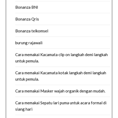
Bonanza BNI
Bonanza Qris
Bonanza telkomsel
burung rajawali
Cara memakai Kacamata clip on langkah demi langkah
untuk pemula.
Cara memakai Kacamata kotak langkah demi langkah
untuk pemula.
Cara memakai Masker wajah organik dengan mudah.
Cara memakai Sepatu lari puma untuk acara formal di
siang hari