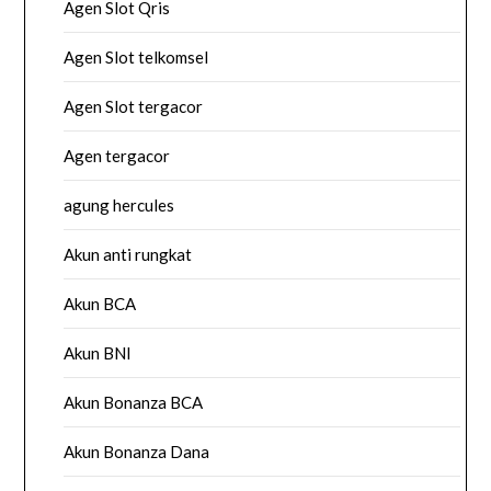
Agen Slot Qris
Agen Slot telkomsel
Agen Slot tergacor
Agen tergacor
agung hercules
Akun anti rungkat
Akun BCA
Akun BNI
Akun Bonanza BCA
Akun Bonanza Dana