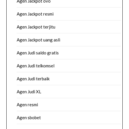
Agen Jackpot ovo
Agen Jackpot resmi
Agen Jackpot terjitu
Agen Jackpot uang asli
Agen Judi saldo gratis
Agen Judi telkomsel
Agen Judi terbaik
Agen Judi XL
Agen resmi
Agen sbobet