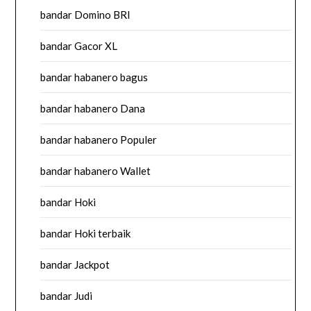
bandar Domino BRI
bandar Gacor XL
bandar habanero bagus
bandar habanero Dana
bandar habanero Populer
bandar habanero Wallet
bandar Hoki
bandar Hoki terbaik
bandar Jackpot
bandar Judi