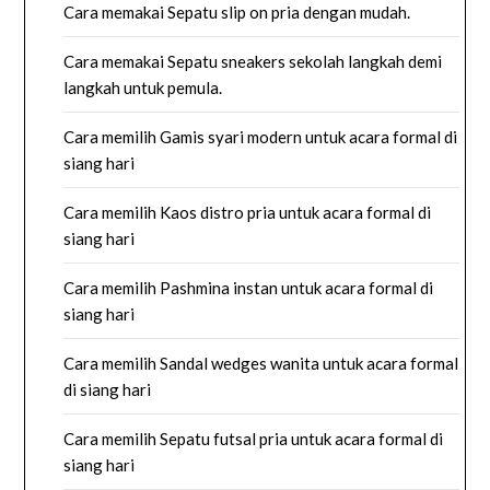
Cara memakai Sepatu slip on pria dengan mudah.
Cara memakai Sepatu sneakers sekolah langkah demi
langkah untuk pemula.
Cara memilih Gamis syari modern untuk acara formal di
siang hari
Cara memilih Kaos distro pria untuk acara formal di
siang hari
Cara memilih Pashmina instan untuk acara formal di
siang hari
Cara memilih Sandal wedges wanita untuk acara formal
di siang hari
Cara memilih Sepatu futsal pria untuk acara formal di
siang hari