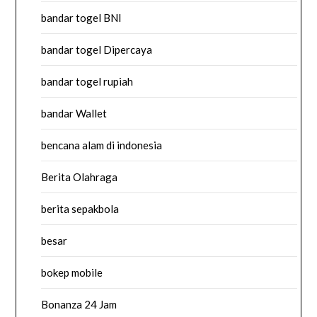
bandar togel BNI
bandar togel Dipercaya
bandar togel rupiah
bandar Wallet
bencana alam di indonesia
Berita Olahraga
berita sepakbola
besar
bokep mobile
Bonanza 24 Jam