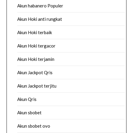
Akun habanero Populer
Akun Hoki anti rungkat
Akun Hoki terbaik
Akun Hoki tergacor
Akun Hoki terjamin
Akun Jackpot Qris
Akun Jackpot terjitu
Akun Qris
Akun sbobet
Akun sbobet ovo