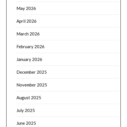
May 2026
April 2026
March 2026
February 2026
January 2026
December 2025
November 2025
August 2025
July 2025
June 2025