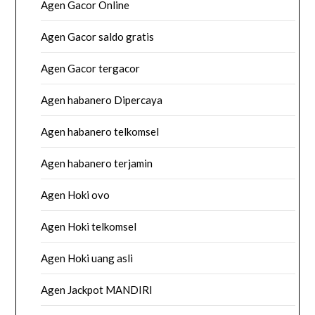
Agen Gacor Online
Agen Gacor saldo gratis
Agen Gacor tergacor
Agen habanero Dipercaya
Agen habanero telkomsel
Agen habanero terjamin
Agen Hoki ovo
Agen Hoki telkomsel
Agen Hoki uang asli
Agen Jackpot MANDIRI