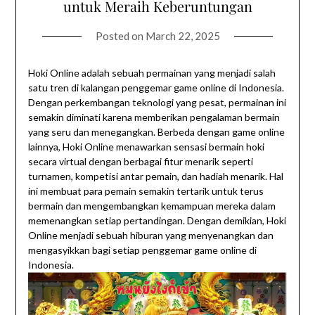
untuk Meraih Keberuntungan
Posted on
March 22, 2025
Hoki Online adalah sebuah permainan yang menjadi salah
satu tren di kalangan penggemar game online di Indonesia.
Dengan perkembangan teknologi yang pesat, permainan ini
semakin diminati karena memberikan pengalaman bermain
yang seru dan menegangkan. Berbeda dengan game online
lainnya, Hoki Online menawarkan sensasi bermain hoki
secara virtual dengan berbagai fitur menarik seperti
turnamen, kompetisi antar pemain, dan hadiah menarik. Hal
ini membuat para pemain semakin tertarik untuk terus
bermain dan mengembangkan kemampuan mereka dalam
memenangkan setiap pertandingan. Dengan demikian, Hoki
Online menjadi sebuah hiburan yang menyenangkan dan
mengasyikkan bagi setiap penggemar game online di
Indonesia.