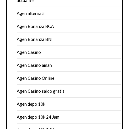
actualite
Agen alternatif
Agen Bonanza BCA
Agen Bonanza BNI
Agen Casino
Agen Casino aman
Agen Casino Online
Agen Casino saldo gratis
Agen depo 10k
Agen depo 10k 24 Jam