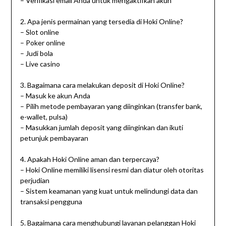
– Verifikasi email Anda untuk mengaktifkan akun
2. Apa jenis permainan yang tersedia di Hoki Online?
– Slot online
– Poker online
– Judi bola
– Live casino
3. Bagaimana cara melakukan deposit di Hoki Online?
– Masuk ke akun Anda
– Pilih metode pembayaran yang diinginkan (transfer bank,
e-wallet, pulsa)
– Masukkan jumlah deposit yang diinginkan dan ikuti
petunjuk pembayaran
4. Apakah Hoki Online aman dan terpercaya?
– Hoki Online memiliki lisensi resmi dan diatur oleh otoritas
perjudian
– Sistem keamanan yang kuat untuk melindungi data dan
transaksi pengguna
5. Bagaimana cara menghubungi layanan pelanggan Hoki