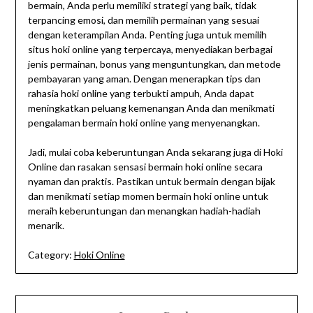
bermain, Anda perlu memiliki strategi yang baik, tidak
terpancing emosi, dan memilih permainan yang sesuai
dengan keterampilan Anda. Penting juga untuk memilih
situs hoki online yang terpercaya, menyediakan berbagai
jenis permainan, bonus yang menguntungkan, dan metode
pembayaran yang aman. Dengan menerapkan tips dan
rahasia hoki online yang terbukti ampuh, Anda dapat
meningkatkan peluang kemenangan Anda dan menikmati
pengalaman bermain hoki online yang menyenangkan.
Jadi, mulai coba keberuntungan Anda sekarang juga di Hoki
Online dan rasakan sensasi bermain hoki online secara
nyaman dan praktis. Pastikan untuk bermain dengan bijak
dan menikmati setiap momen bermain hoki online untuk
meraih keberuntungan dan menangkan hadiah-hadiah
menarik.
Category:
Hoki Online