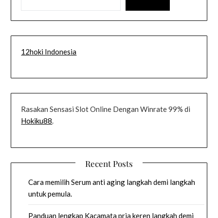
12hoki Indonesia
Rasakan Sensasi Slot Online Dengan Winrate 99% di
Hokiku88
.
Recent Posts
Cara memilih Serum anti aging langkah demi langkah
untuk pemula.
Panduan lengkap Kacamata pria keren langkah demi