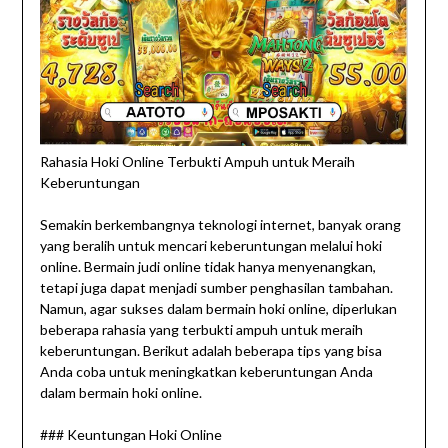
Rahasia Hoki Online Terbukti Ampuh untuk Meraih
Keberuntungan
Semakin berkembangnya teknologi internet, banyak orang
yang beralih untuk mencari keberuntungan melalui hoki
online. Bermain judi online tidak hanya menyenangkan,
tetapi juga dapat menjadi sumber penghasilan tambahan.
Namun, agar sukses dalam bermain hoki online, diperlukan
beberapa rahasia yang terbukti ampuh untuk meraih
keberuntungan. Berikut adalah beberapa tips yang bisa
Anda coba untuk meningkatkan keberuntungan Anda
dalam bermain hoki online.
### Keuntungan Hoki Online