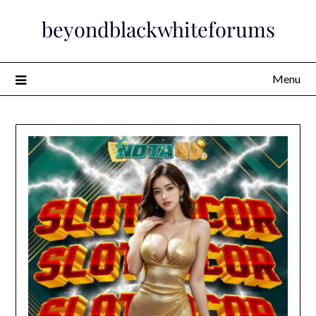
Skip
beyondblackwhiteforums
to
content
Menu