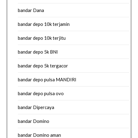
bandar Dana
bandar depo 10k terjamin
bandar depo 10k terjitu
bandar depo 5k BNI
bandar depo 5k tergacor
bandar depo pulsa MANDIRI
bandar depo pulsa ovo
bandar Dipercaya
bandar Domino
bandar Domino aman