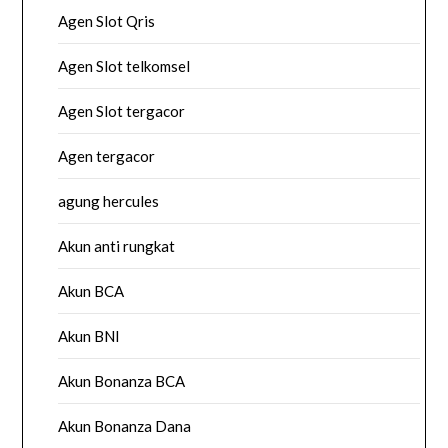
Agen Slot Qris
Agen Slot telkomsel
Agen Slot tergacor
Agen tergacor
agung hercules
Akun anti rungkat
Akun BCA
Akun BNI
Akun Bonanza BCA
Akun Bonanza Dana