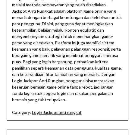
melalui metode pembayaran yang telah disediakan.
Jackpot Anti Rungkat adalah platform game online yang
menarik dengan berbagai keuntungan dan kelebihan untuk
para pengguna. Di sini, pengguna dapat meningkatkan
keterampilan, belajar melalui konten edukatif, dan
mengembangkan strategi untuk memenangkan game-
game yang disediakan. Platform ini juga memiliki sistem
keamanan yang baik, pelayanan pelanggan responsif, serta
beragam game menarik yang membuat pengguna merasa
puas. Bagi yang ingin bergabung, perhatikan kriteria
pemilihan seperti keamanan data pengguna, kualitas game,
dan ketersediaan fitur tambahan yang menarik. Dengan
Login Jackpot Anti Rungkat, pengguna bisa merasakan
keseruan bermain game online tanpa repot, jadi jangan
tunda lagi untuk segera login dan rasakan pengalaman
bermain yang tak terlupakan.
Category:
Login Jackpot anti rungkat