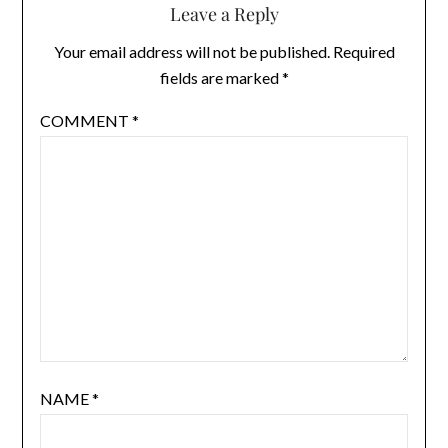
Leave a Reply
Your email address will not be published.
Required
fields are marked
*
COMMENT
*
NAME
*