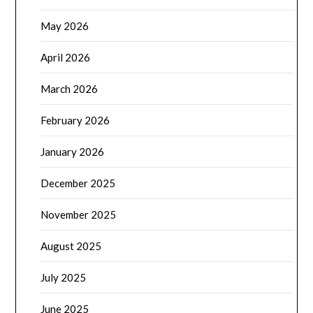
May 2026
April 2026
March 2026
February 2026
January 2026
December 2025
November 2025
August 2025
July 2025
June 2025