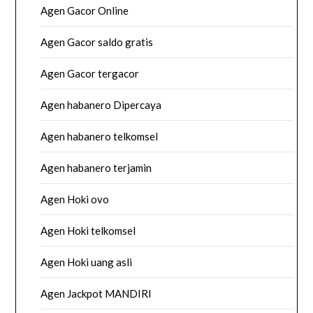
Agen Gacor Online
Agen Gacor saldo gratis
Agen Gacor tergacor
Agen habanero Dipercaya
Agen habanero telkomsel
Agen habanero terjamin
Agen Hoki ovo
Agen Hoki telkomsel
Agen Hoki uang asli
Agen Jackpot MANDIRI