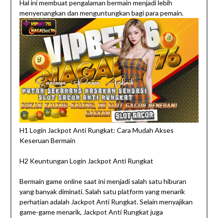
Hal ini membuat pengalaman bermain menjadi lebih
menyenangkan dan menguntungkan bagi para pemain.
H1 Login Jackpot Anti Rungkat: Cara Mudah Akses
Keseruan Bermain
H2 Keuntungan Login Jackpot Anti Rungkat
Bermain game online saat ini menjadi salah satu hiburan
yang banyak diminati. Salah satu platform yang menarik
perhatian adalah Jackpot Anti Rungkat. Selain menyajikan
game-game menarik, Jackpot Anti Rungkat juga