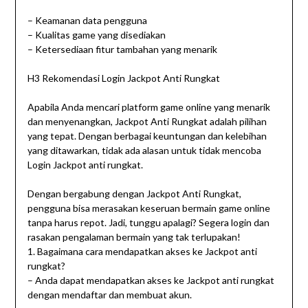
– Keamanan data pengguna
– Kualitas game yang disediakan
– Ketersediaan fitur tambahan yang menarik
H3 Rekomendasi Login Jackpot Anti Rungkat
Apabila Anda mencari platform game online yang menarik
dan menyenangkan, Jackpot Anti Rungkat adalah pilihan
yang tepat. Dengan berbagai keuntungan dan kelebihan
yang ditawarkan, tidak ada alasan untuk tidak mencoba
Login Jackpot anti rungkat.
Dengan bergabung dengan Jackpot Anti Rungkat,
pengguna bisa merasakan keseruan bermain game online
tanpa harus repot. Jadi, tunggu apalagi? Segera login dan
rasakan pengalaman bermain yang tak terlupakan!
1. Bagaimana cara mendapatkan akses ke Jackpot anti
rungkat?
– Anda dapat mendapatkan akses ke Jackpot anti rungkat
dengan mendaftar dan membuat akun.