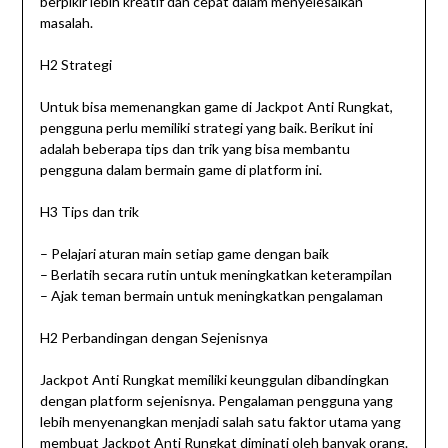
berpikir lebih kreatif dan cepat dalam menyelesaikan
masalah.
H2 Strategi
Untuk bisa memenangkan game di Jackpot Anti Rungkat,
pengguna perlu memiliki strategi yang baik. Berikut ini
adalah beberapa tips dan trik yang bisa membantu
pengguna dalam bermain game di platform ini.
H3 Tips dan trik
– Pelajari aturan main setiap game dengan baik
– Berlatih secara rutin untuk meningkatkan keterampilan
– Ajak teman bermain untuk meningkatkan pengalaman
H2 Perbandingan dengan Sejenisnya
Jackpot Anti Rungkat memiliki keunggulan dibandingkan
dengan platform sejenisnya. Pengalaman pengguna yang
lebih menyenangkan menjadi salah satu faktor utama yang
membuat Jackpot Anti Rungkat diminati oleh banyak orang.