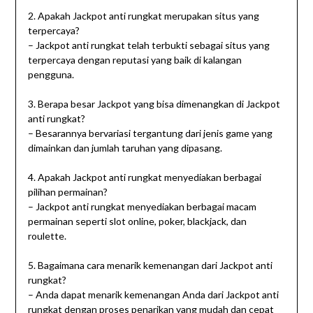
2. Apakah Jackpot anti rungkat merupakan situs yang
terpercaya?
– Jackpot anti rungkat telah terbukti sebagai situs yang
terpercaya dengan reputasi yang baik di kalangan
pengguna.
3. Berapa besar Jackpot yang bisa dimenangkan di Jackpot
anti rungkat?
– Besarannya bervariasi tergantung dari jenis game yang
dimainkan dan jumlah taruhan yang dipasang.
4. Apakah Jackpot anti rungkat menyediakan berbagai
pilihan permainan?
– Jackpot anti rungkat menyediakan berbagai macam
permainan seperti slot online, poker, blackjack, dan
roulette.
5. Bagaimana cara menarik kemenangan dari Jackpot anti
rungkat?
– Anda dapat menarik kemenangan Anda dari Jackpot anti
rungkat dengan proses penarikan yang mudah dan cepat