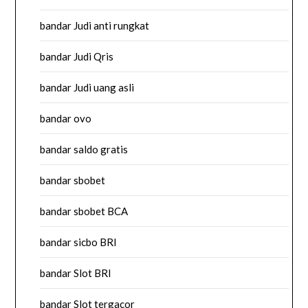
bandar Judi anti rungkat
bandar Judi Qris
bandar Judi uang asli
bandar ovo
bandar saldo gratis
bandar sbobet
bandar sbobet BCA
bandar sicbo BRI
bandar Slot BRI
bandar Slot tergacor