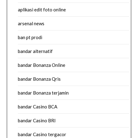
aplikasi edit foto online
arsenal news
ban pt prodi
bandar alternatif
bandar Bonanza Online
bandar Bonanza Qris
bandar Bonanza terjamin
bandar Casino BCA
bandar Casino BRI
bandar Casino tergacor