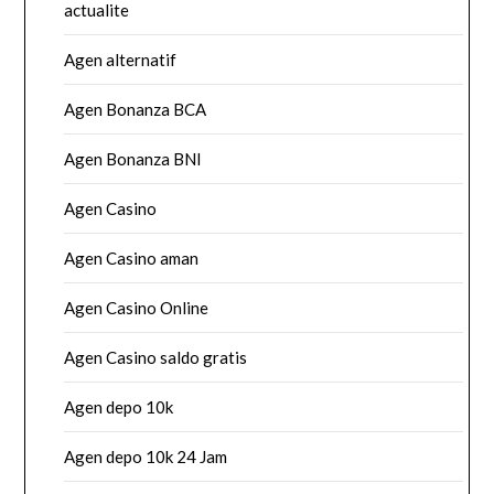
actualite
Agen alternatif
Agen Bonanza BCA
Agen Bonanza BNI
Agen Casino
Agen Casino aman
Agen Casino Online
Agen Casino saldo gratis
Agen depo 10k
Agen depo 10k 24 Jam